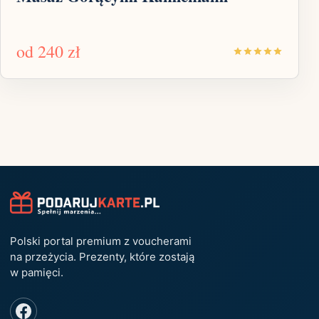
od
240 zł
Polski portal premium z voucherami
na przeżycia. Prezenty, które zostają
w pamięci.