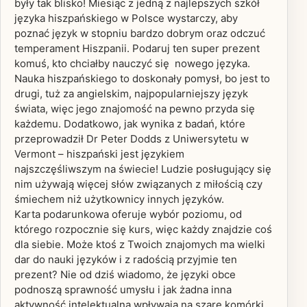
były tak blisko! Miesiąc z jedną z najlepszych szkół
języka hiszpańskiego w Polsce wystarczy, aby
poznać język w stopniu bardzo dobrym oraz odczuć
temperament Hiszpanii. Podaruj ten super prezent
komuś, kto chciałby nauczyć się nowego języka.
Nauka hiszpańskiego to doskonały pomysł, bo jest to
drugi, tuż za angielskim, najpopularniejszy język
świata, więc jego znajomość na pewno przyda się
każdemu. Dodatkowo, jak wynika z badań, które
przeprowadził Dr Peter Dodds z Uniwersytetu w
Vermont – hiszpański jest językiem
najszczęśliwszym na świecie! Ludzie posługujący się
nim używają więcej słów związanych z miłością czy
śmiechem niż użytkownicy innych języków.
Karta podarunkowa oferuje wybór poziomu, od
którego rozpocznie się kurs, więc każdy znajdzie coś
dla siebie. Może ktoś z Twoich znajomych ma wielki
dar do nauki języków i z radością przyjmie ten
prezent? Nie od dziś wiadomo, że języki obce
podnoszą sprawność umysłu i jak żadna inna
aktywność intelektualna wpływają na szare komórki.