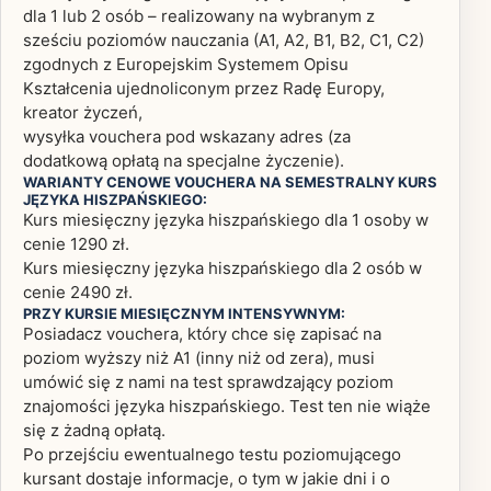
dla 1 lub 2 osób – realizowany na wybranym z
sześciu poziomów nauczania (A1, A2, B1, B2, C1, C2)
zgodnych z Europejskim Systemem Opisu
Kształcenia ujednoliconym przez Radę Europy,
kreator życzeń,
wysyłka vouchera pod wskazany adres (za
dodatkową opłatą na specjalne życzenie).
WARIANTY CENOWE VOUCHERA NA SEMESTRALNY KURS
JĘZYKA HISZPAŃSKIEGO:
Kurs miesięczny języka hiszpańskiego dla 1 osoby w
cenie 1290 zł.
Kurs miesięczny języka hiszpańskiego dla 2 osób w
cenie 2490 zł.
PRZY KURSIE MIESIĘCZNYM INTENSYWNYM:
Posiadacz vouchera, który chce się zapisać na
poziom wyższy niż A1 (inny niż od zera), musi
umówić się z nami na test sprawdzający poziom
znajomości języka hiszpańskiego. Test ten nie wiąże
się z żadną opłatą.
Po przejściu ewentualnego testu poziomującego
kursant dostaje informacje, o tym w jakie dni i o