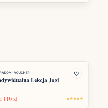
RADOM
·
VOUCHER
ndywidualna Lekcja Jogi
d
110 zł