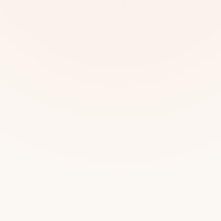
Mias
Najczę
Białys
Cała P
Częst
Dla niej
Dla niego
Dla dwojga
Urodziny
Katow
Ekstremalnie
Wszys