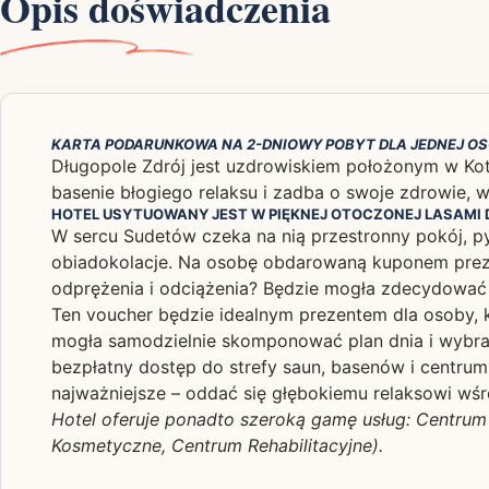
Opis doświadczenia
KARTA PODARUNKOWA NA 2-DNIOWY POBYT DLA JEDNEJ OSO
Długopole Zdrój jest uzdrowiskiem położonym w Kotl
basenie błogiego relaksu i zadba o swoje zdrowie, w
HOTEL USYTUOWANY JEST W PIĘKNEJ OTOCZONEJ LASAMI D
W sercu Sudetów czeka na nią przestronny pokój, p
obiadokolacje. Na osobę obdarowaną kuponem preze
odprężenia i odciążenia? Będzie mogła zdecydować
Ten voucher będzie idealnym prezentem dla osoby, kt
mogła samodzielnie skomponować plan dnia i wybrać
bezpłatny dostęp do strefy saun, basenów i centrum
najważniejsze – oddać się głębokiemu relaksowi wśr
Hotel oferuje ponadto szeroką gamę usług: Centrum 
Kosmetyczne, Centrum Rehabilitacyjne).