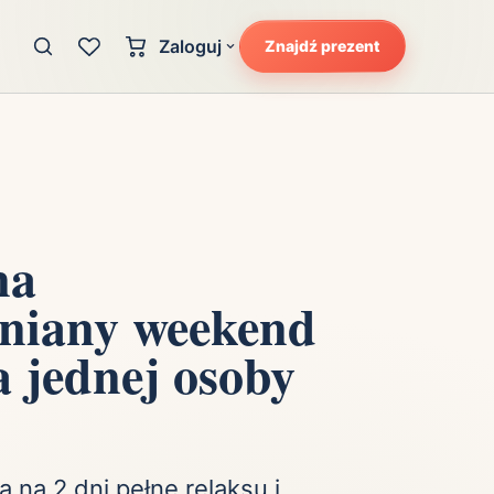
Zaloguj
Znajdź prezent
Konto klienta
zję
Uczucia
Logowanie dla kupujących
Atrakcyjność
Strefa partnera
Ciarki na plecach
Logowanie dla partnerów
Kunszt
na
cka
Lans i błysk reflektorów
niany weekend
Magię
Moc
 jednej osoby
Pewność siebie
Potencjał
Radość
Smak luksusu
 na 2 dni pełne relaksu i