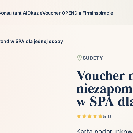
Konsultant AI
Okazje
Voucher OPEN
Dla Firm
Inspiracje
go
Prezenty
Na jaką oka
end w SPA dla jednej osoby
ga
Ekstremalnie
Chrzest
i
Firma
Imieniny
SUDETY
Fotografia
Komunia
Voucher 
Gry
Narodziny dzie
niezapom
Kulinaria
Parapetówka
ra
Kultura i Rozrywka
Rocznica
w SPA dla
Kursy i szkolenia
Różne okazje
zystkie
Moda
Ślub i wesele
5.0
Motoryzacja
Święta
Nie mam pomysłu
Urodziny
Karta podarunkowa