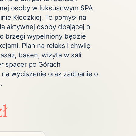
ednej osoby w luksusowym SPA
Zobacz wszystkie
(20)
nie Kłodzkiej. To pomysł na
la aktywnej osoby dbającej o
o brzegi wypełniony będzie
cjami. Plan na relaks i chwilę
Masaż, basen, wizyta w sali
er spacer po Górach
a na wyciszenie oraz zadbanie o
.
zł