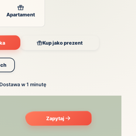
Apartament
yka
Kup jako prezent
ych
Dostawa w 1 minutę
Zapytaj