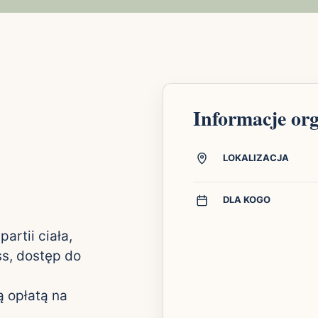
Informacje or
LOKALIZACJA
DLA KOGO
rtii ciała,
ss, dostęp do
 opłatą na