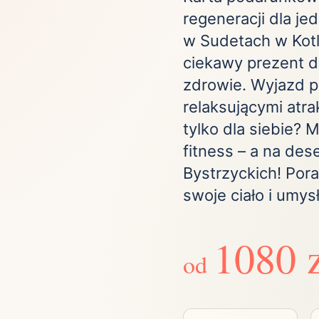
regeneracji dla j
Zobacz wszystkie
(21)
Zobacz wszystkie
w Sudetach w Kotli
ciekawy prezent d
ta
zdrowie. Wyjazd p
ściej wybierane lokalizacje
relaksującymi atrak
tylko dla siebie? 
fitness – a na des
tok
Bielsko-Biała
Bydgoszcz
olska
Chorzów
Ciechocinek
Bystrzyckich! Por
ochowa
Giżycko
Gorzów
swoje ciało i umysł
Wielkopolski
ice
Kielce
Kraków
tkie miasta
1080 
od