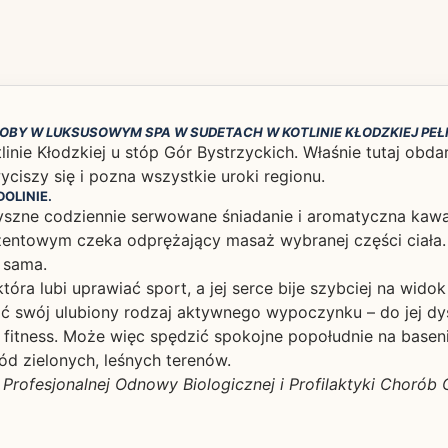
BY W LUKSUSOWYM SPA W SUDETACH W KOTLINIE KŁODZKIEJ PEŁNA
inie Kłodzkiej u stóp Gór Bystrzyckich. Właśnie tutaj ob
yciszy się i pozna wszystkie uroki regionu.
OLINIE.
yszne codziennie serwowane śniadanie i aromatyczna kaw
ntowym czeka odprężający masaż wybranej części ciała. K
 sama.
óra lubi uprawiać sport, a jej serce bije szybciej na wido
 swój ulubiony rodzaj aktywnego wypoczynku – do jej dy
 fitness. Może więc spędzić spokojne popołudnie na baseni
ód zielonych, leśnych terenów.
Profesjonalnej Odnowy Biologicznej i Profilaktyki Chorób