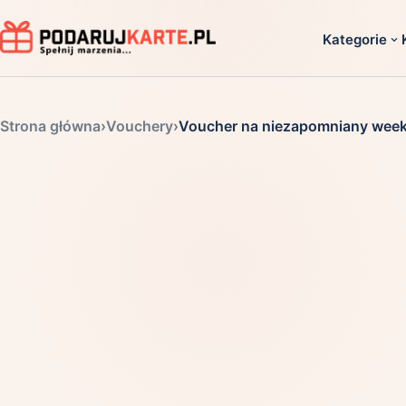
Kategorie
Dla ko
Strona główna
›
Vouchery
›
Voucher na niezapomniany week
Dla dwoj
Dla dziec
Dla firm
Dla niego
Dla niej
Dla senio
Zobacz ws