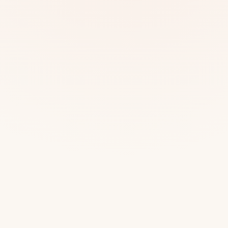
Mias
Najczę
Białys
Cała P
Częst
Dla niej
Dla niego
Dla dwojga
Urodziny
Katow
Ekstremalnie
Wszys