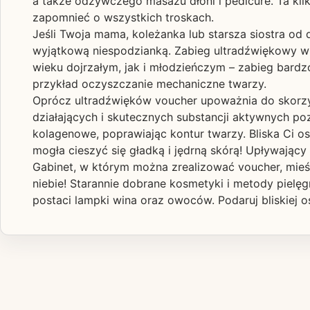
a także odżywczego masażu dłoni i pedicure. Ta kil
zapomnieć o wszystkich troskach.
Jeśli Twoja mama, koleżanka lub starsza siostra od 
wyjątkową niespodzianką. Zabieg ultradźwiękowy wp
wieku dojrzałym, jak i młodzieńczym – zabieg bardzo 
przykład oczyszczanie mechaniczne twarzy.
Oprócz ultradźwięków voucher upoważnia do skorzys
działających i skutecznych substancji aktywnych p
kolagenowe, poprawiając kontur twarzy. Bliska Ci o
mogła cieszyć się gładką i jędrną skórą! Upływający c
Gabinet, w którym można zrealizować voucher, mieś
niebie! Starannie dobrane kosmetyki i metody pielę
postaci lampki wina oraz owoców. Podaruj bliskiej o