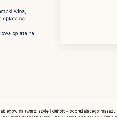
ampki wina,
 opłatą na
kową opłatą na
biegów na twarz, szyję i dekolt – odprężającego masażu o