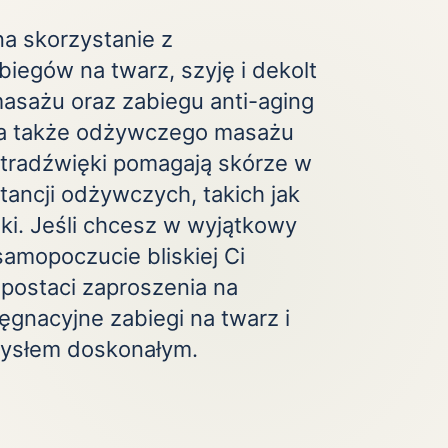
a skorzystanie z
iegów na twarz, szyję i dekolt
asażu oraz zabiegu anti-aging
, a także odżywczego masażu
Ultradźwięki pomagają skórze w
tancji odżywczych, takich jak
i. Jeśli chcesz w wyjątkowy
amopoczucie bliskiej Ci
 postaci zaproszenia na
lęgnacyjne zabiegi na twarz i
mysłem doskonałym.