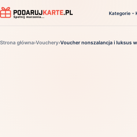
Kategorie
Dla ko
Strona główna
›
Vouchery
›
Voucher nonszalancja i luksus w 
Dla dwoj
Dla dziec
Dla firm
Dla niego
Dla niej
Dla senio