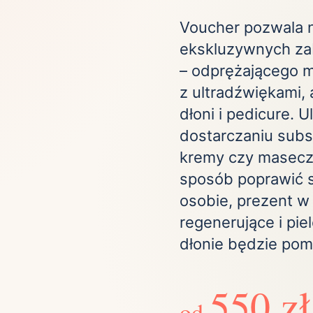
ta
ściej wybierane lokalizacje
Voucher pozwala n
ekskluzywnych zab
– odprężającego m
tok
Bielsko-Biała
Bydgoszcz
z ultradźwiękami
olska
Chorzów
Ciechocinek
ochowa
Giżycko
Gorzów
dłoni i pedicure. 
Wielkopolski
dostarczaniu subs
ice
Kielce
Kraków
kremy czy maseczk
tkie miasta
sposób poprawić s
osobie, prezent w
regenerujące i pie
dłonie będzie po
550 zł
od