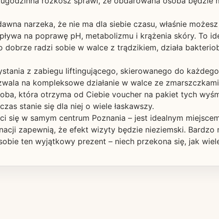
kugodzinna rozkosz sprawi, że obdarowana osoba będzie mo
dawna narzeka, że nie ma dla siebie czasu, właśnie możesz
ływa na poprawę pH, metabolizmu i krążenia skóry. To id
dobrze radzi sobie w walce z trądzikiem, działa bakteriobó
tania z zabiegu liftingującego, skierowanego do każdego 
ozwala na kompleksowe działanie w walce ze zmarszczkami
soba, która otrzyma od Ciebie voucher na pakiet tych wyś
zas stanie się dla niej o wiele łaskawszy.
ci się w samym centrum Poznania – jest idealnym miejsce
gnacji zapewnią, że efekt wizyty będzie nieziemski. Bardz
sobie ten wyjątkowy prezent – niech przekona się, jak wiel