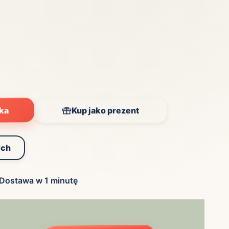
yka
Kup jako prezent
ych
Dostawa w 1 minutę