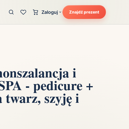
Zaloguj
Znajdź prezent
Konto klienta
zję
Uczucia
Logowanie dla kupujących
Atrakcyjność
Strefa partnera
Ciarki na plecach
Logowanie dla partnerów
Kunszt
onszalancja i
cka
Lans i błysk reflektorów
SPA - pedicure +
Magię
Moc
 twarz, szyję i
Pewność siebie
Potencjał