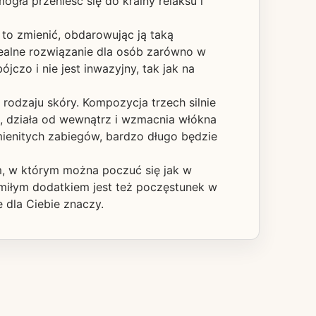
gła przenieść się do krainy relaksu i
 to zmienić, obdarowując ją taką
ealne rozwiązanie dla osób zarówno w
jczo i nie jest inwazyjny, tak jak na
rodzaju skóry. Kompozycja trzech silnie
, działa od wewnątrz i wzmacnia włókna
mienitych zabiegów, bardzo długo będzie
m, w którym można poczuć się jak w
o miłym dodatkiem jest też poczęstunek w
e dla Ciebie znaczy.