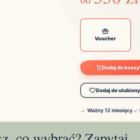
Voucher
Dodaj do kosz
Dodaj do ulubion
Ważny 12 miesięcy
sz, co wybrać? Zapytaj