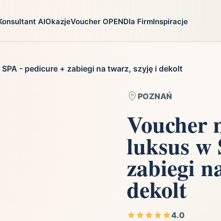
Konsultant AI
Okazje
Voucher OPEN
Dla Firm
Inspiracje
go
Prezenty
Na jaką oka
SPA - pedicure + zabiegi na twarz, szyję i dekolt
ga
Ekstremalnie
Chrzest
i
Firma
Imieniny
POZNAŃ
Fotografia
Komunia
Voucher n
Gry
Narodziny dzie
luksus w 
Kulinaria
Parapetówka
ra
Kultura i Rozrywka
Rocznica
zabiegi na
Kursy i szkolenia
Różne okazje
dekolt
Moda
Ślub i wesele
4.0