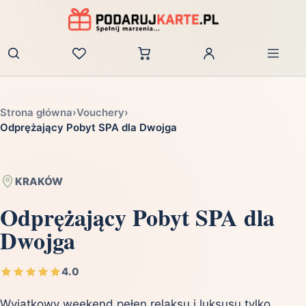
Zaloguj
Strona główna
›
Vouchery
›
Odprężający Pobyt SPA dla Dwojga
KRAKÓW
Odprężający Pobyt SPA dla
Dwojga
4.0
Wyjątkowy weekend pełen relaksu i luksusu tylko