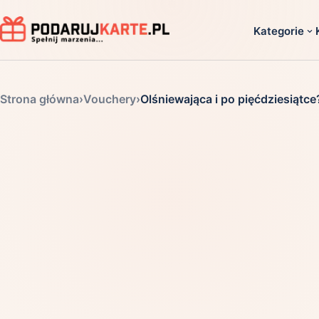
Kategorie
Dla ko
Strona główna
›
Vouchery
›
Olśniewająca i po pięćdziesiątce
Dla dwoj
Dla dziec
Dla firm
Dla niego
Dla niej
Dla senio