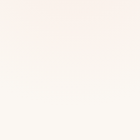
Mias
Najczę
Białys
Cała P
Częst
Dla niej
Dla niego
Dla dwojga
Urodziny
Katow
Ekstremalnie
Wszys