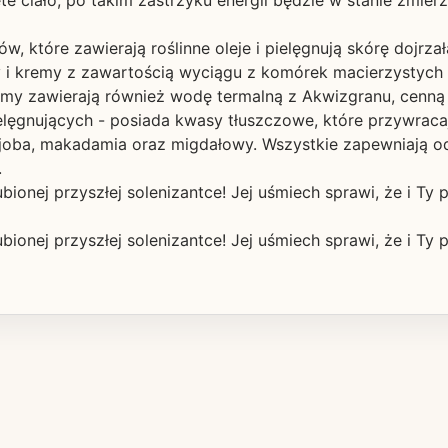
ęte ciało, po takim zastrzyku energii będzie w stanie zmi
w, które zawierają roślinne oleje i pielęgnują skórę dojrza
my i kremy z zawartością wyciągu z komórek macierzystych
emy zawierają również wodę termalną z Akwizgranu, cenną w
ielęgnujących - posiada kwasy tłuszczowe, które przywrac
ojoba, makadamia oraz migdałowy. Wszystkie zapewniają od
.
ionej przyszłej solenizantce! Jej uśmiech sprawi, że i Ty p
ionej przyszłej solenizantce! Jej uśmiech sprawi, że i Ty p