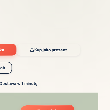
yka
Kup jako prezent
ych
Dostawa w 1 minutę