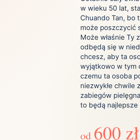
ta
w wieku 50 lat, st
ściej wybierane lokalizacje
Chuando Tan, bo t
może poszczycić 
tok
Bielsko-Biała
Bydgoszcz
Może właśnie Ty z
olska
Chorzów
Ciechocinek
odbędą się w nieda
ochowa
Giżycko
Gorzów
Wielkopolski
chcesz, aby ta os
ice
Kielce
Kraków
wyjątkowo w tym d
tkie miasta
czemu ta osoba poc
niezwykłe chwile 
zabiegów pielęgna
to będą najlepsze
600 zł
od