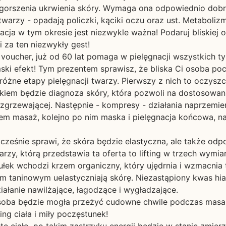
gorszenia ukrwienia skóry. Wymaga ona odpowiednio dobran
 twarzy - opadają policzki, kąciki oczu oraz ust. Metabol
ja w tym okresie jest niezwykle ważna! Podaruj bliskiej o
 za ten niezwykły gest!
 voucher, już od 60 lat pomaga w pielęgnacji wszystkich
ski efekt! Tym prezentem sprawisz, że bliska Ci osoba pocz
ne etapy pielęgnacji twarzy. Pierwszy z nich to oczyszcz
rokiem będzie diagnoza skóry, która pozwoli na dostosowa
ozgrzewającej. Następnie - kompresy - działania naprzemien
em masaż, kolejno po nim maska i pielęgnacja końcowa, na
nocześnie sprawi, że skóra będzie elastyczna, ale także odp
rzy, którą przedstawia ta oferta to lifting w trzech wymi
łek wchodzi krzem organiczny, który ujędrnia i wzmacnia 
 taninowym uelastyczniają skórę. Niezastąpiony kwas hia
ałanie nawilżające, łagodzące i wygładzające.
soba będzie mogła przeżyć cudowne chwile podczas masażu 
ng ciała i miły poczęstunek!