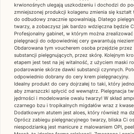
krwionośnych ulegają uszkodzeniu i dochodzi do po
zmniejszonej produkcji kolagenu zmienia się kształt
do odbudowy znacznie spowalniają. Dlatego pielęgnac
twarzy, a zobaczysz jak bardzo wdzięczna będzie Ci
Profesjonalny gabinet, w którym można zrealizować
pielęgnacji do odpowiedniej cery gwarantują nieziem
Obdarowana tym voucherem osoba przejdzie przez róż
substancji pielęgnujących, przez skórę. Kolejnym k
etapem jest test na jej witalność, z użyciem maski r
podarowanie skórze dawki substancji czynnych. Pot
odpowiednio dobrany do cery krem pielęgnacyjny.
Idealny produkt do cery dojrzałej to taki, który jed
aby zmarszczki spłycić od wewnątrz. Pielęgnacja twa
jędrności i modelowanie owalu twarzy! W skład ampu
czarnego bzu i tropikalnych migdałów wraz z kwasem
Dodatkowym atutem jest aloes, który również ma dzi
Oprócz zabiegu pielęgnacyjnego twarzy, bliska Ci o
niespodzianką jest manicure z malowaniem OPI, peeli