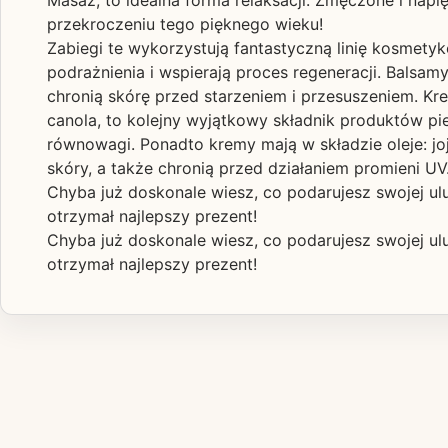
Masaż, to idealna forma relaksacji. Zmęczone i napi
przekroczeniu tego pięknego wieku!
Zabiegi te wykorzystują fantastyczną linię kosmetykó
podrażnienia i wspierają proces regeneracji. Balsa
chronią skórę przed starzeniem i przesuszeniem. Kr
canola, to kolejny wyjątkowy składnik produktów p
równowagi. Ponadto kremy mają w składzie oleje: j
skóry, a także chronią przed działaniem promieni UV
Chyba już doskonale wiesz, co podarujesz swojej ulub
otrzymał najlepszy prezent!
Chyba już doskonale wiesz, co podarujesz swojej ulub
otrzymał najlepszy prezent!