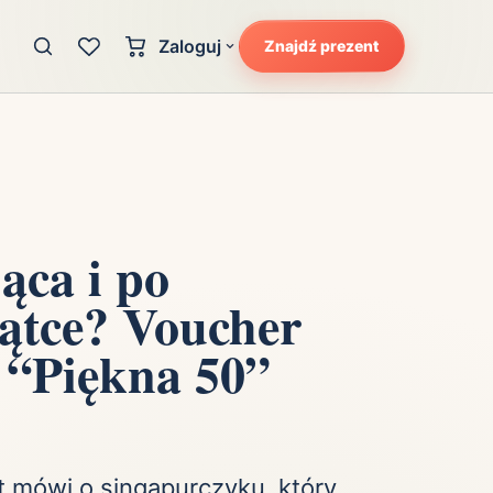
Zaloguj
Znajdź prezent
Konto klienta
zję
Uczucia
Logowanie dla kupujących
Atrakcyjność
Strefa partnera
Ciarki na plecach
Logowanie dla partnerów
Kunszt
ąca i po
cka
Lans i błysk reflektorów
iątce? Voucher
Magię
Moc
 “Piękna 50”
Pewność siebie
Potencjał
t mówi o singapurczyku, który