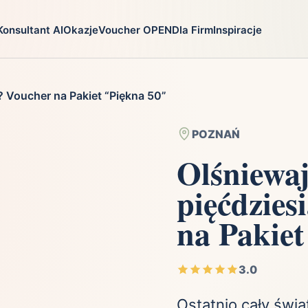
Konsultant AI
Okazje
Voucher OPEN
Dla Firm
Inspiracje
go
Prezenty
Na jaką oka
? Voucher na Pakiet “Piękna 50”
ga
Ekstremalnie
Chrzest
i
Firma
Imieniny
POZNAŃ
Fotografia
Komunia
Olśniewaj
Gry
Narodziny dzie
pięćdzies
Kulinaria
Parapetówka
ra
Kultura i Rozrywka
Rocznica
na Pakiet
Kursy i szkolenia
Różne okazje
Moda
Ślub i wesele
3.0
Ostatnio cały świa