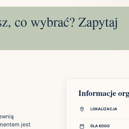
sz, co wybrać? Zapytaj
Informacje or
LOKALIZACJA
pewnią
ementem jest
DLA KOGO