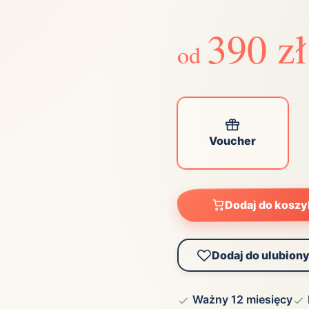
ta
ściej wybierane lokalizacje
390 zł
od
tok
Bielsko-Biała
Bydgoszcz
olska
Chorzów
Ciechocinek
ochowa
Giżycko
Gorzów
Wielkopolski
ice
Kielce
Kraków
Voucher
tkie miasta
Dodaj do kosz
Dodaj do ulubion
Ważny 12 miesięcy