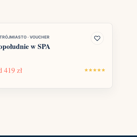
TRÓJMIASTO
·
VOUCHER
opołudnie w SPA
d
419 zł