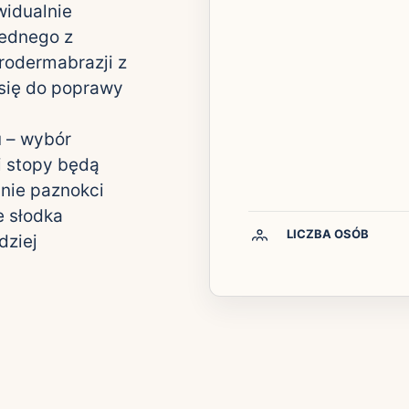
widualnie
jednego z
krodermabrazji z
 się do poprawy
u – wybór
i stopy będą
nie paznokci
e słodka
LICZBA OSÓB
dziej