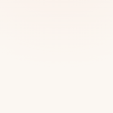
Mias
Najczę
Białys
Cała P
Częst
Dla niej
Dla niego
Dla dwojga
Urodziny
Katow
Ekstremalnie
Wszys