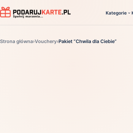
Kategorie
Dla ko
Strona główna
›
Vouchery
›
Pakiet ”Chwila dla Ciebie”
Dla dwoj
Dla dziec
Dla firm
Dla niego
Dla niej
Dla senio