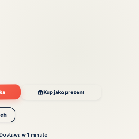
yka
Kup jako prezent
ych
Dostawa w 1 minutę