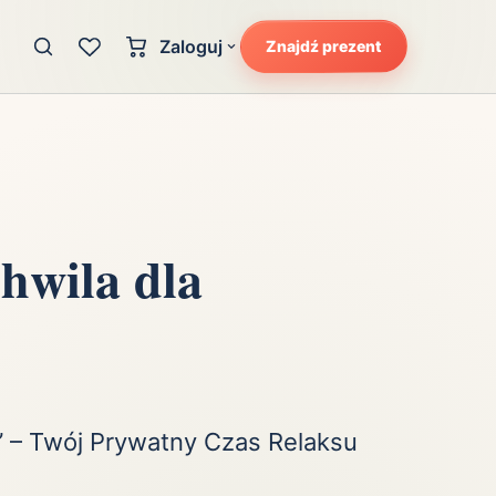
Zaloguj
Znajdź prezent
Konto klienta
zję
Uczucia
Logowanie dla kupujących
Atrakcyjność
Strefa partnera
Ciarki na plecach
Logowanie dla partnerów
Kunszt
hwila dla
cka
Lans i błysk reflektorów
Magię
Moc
Pewność siebie
Potencjał
e” – Twój Prywatny Czas Relaksu