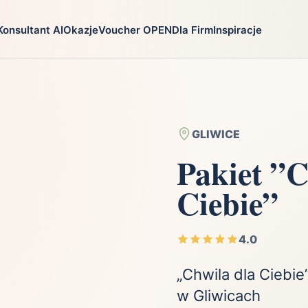
Konsultant AI
Okazje
Voucher OPEN
Dla Firm
Inspiracje
go
Prezenty
Na jaką oka
ga
Ekstremalnie
Chrzest
i
Firma
Imieniny
GLIWICE
Fotografia
Komunia
Pakiet ”C
Gry
Narodziny dzie
Ciebie”
Kulinaria
Parapetówka
ra
Kultura i Rozrywka
Rocznica
Kursy i szkolenia
Różne okazje
4.0
Moda
Ślub i wesele
„Chwila dla Ciebi
w Gliwicach