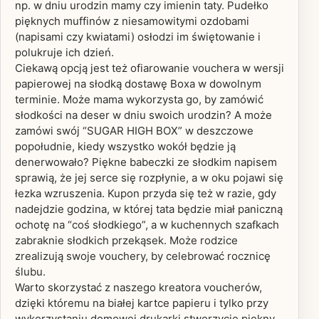
np. w dniu urodzin mamy czy imienin taty. Pudełko
pięknych muffinów z niesamowitymi ozdobami
(napisami czy kwiatami) osłodzi im świętowanie i
polukruje ich dzień.
Ciekawą opcją jest też ofiarowanie vouchera w wersji
papierowej na słodką dostawę Boxa w dowolnym
terminie. Może mama wykorzysta go, by zamówić
słodkości na deser w dniu swoich urodzin? A może
zamówi swój “SUGAR HIGH BOX” w deszczowe
popołudnie, kiedy wszystko wokół będzie ją
denerwowało? Piękne babeczki ze słodkim napisem
sprawią, że jej serce się rozpłynie, a w oku pojawi się
łezka wzruszenia. Kupon przyda się też w razie, gdy
nadejdzie godzina, w której tata będzie miał paniczną
ochotę na “coś słodkiego”, a w kuchennych szafkach
zabraknie słodkich przekąsek. Może rodzice
zrealizują swoje vouchery, by celebrować rocznicę
ślubu.
Warto skorzystać z naszego kreatora voucherów,
dzięki któremu na białej kartce papieru i tylko przy
wykorzystaniu domowej drukarki stworzycie piękny