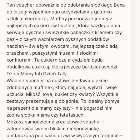
Ten voucher upoważnia do odebrania słodkiego Boxa
po brzegi wypełnionego arcydziełami z gatunku
sztuki cukierniczej. Muffiny pochodzą z jednej z
najlepszych cukierni w Lublinie, która każdego dnia
serwuje pyszne i świeżutkie babeczki z kremem czy
bez – z całym wachlarzem pysznych dodatków i
nadzień – świeżymi owocami, najlepszą czekoladą,
orzechami, puszystymi musami i słodkimi
konfiturami. Te cukiernicze arcydzieła będą
dodatkową atrakcją, która jeszcze bardziej osłodzi
Dzień Mamy lub Dzień Taty.
Wybierz voucher na dostawę zestawu pięknie
zdobionych muffinek, który najlepiej wyrazi Twoje
uczucia. Miłość, love, bukiet czy kwiaty? Wszystkie
zestawy prezentują się obłędnie. To idealny pomysł
na prezent dla mamy czy taty – nie pogardzi nim
żadna słodka mama czy tata łasuch.
Możesz samodzielnie zrealizować voucher i
zafundować swoim bliskim niespodziankę
dostarczoną pod same drzwi w wybranym terminie –