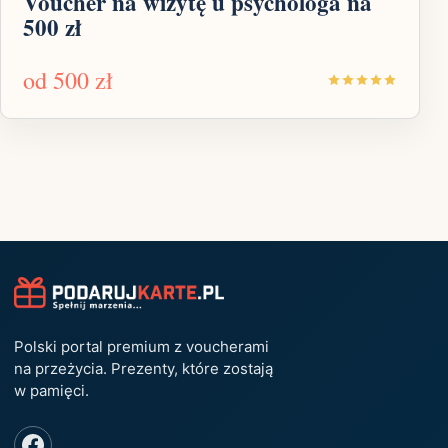
Voucher na wizytę u psychologa na
500 zł
od
500 zł
Polski portal premium z voucherami
na przeżycia. Prezenty, które zostają
w pamięci.