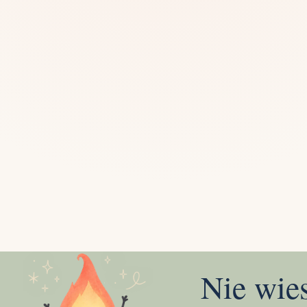
Mias
Najczę
Białys
Cała P
Częst
Dla niej
Dla niego
Dla dwojga
Urodziny
Katow
Ekstremalnie
Wszys
Nie wie