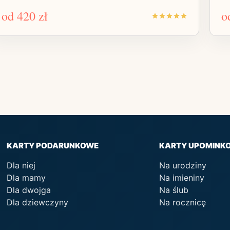
od
420 zł
o
KARTY PODARUNKOWE
KARTY UPOMINK
Dla niej
Na urodziny
Dla mamy
Na imieniny
Dla dwojga
Na ślub
Dla dziewczyny
Na rocznicę