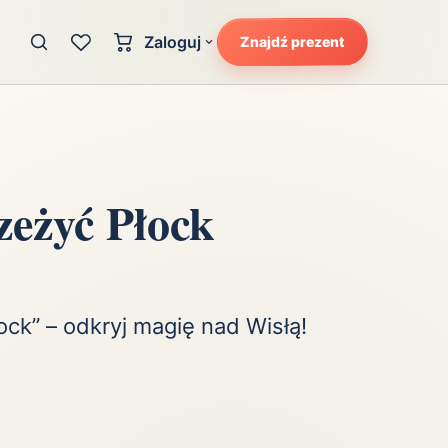
Zaloguj
Znajdź prezent
Konto klienta
zję
Uczucia
Logowanie dla kupujących
Atrakcyjność
Strefa partnera
Ciarki na plecach
zeżyć Płock
Logowanie dla partnerów
Kunszt
cka
Lans i błysk reflektorów
Magię
Moc
ock” – odkryj magię nad Wisłą!
Pewność siebie
Potencjał