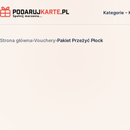
Kategorie
Dla ko
Strona główna
›
Vouchery
›
Pakiet Przeżyć Płock
Dla dwoj
Dla dziec
Dla firm
Dla niego
Dla niej
Dla senio