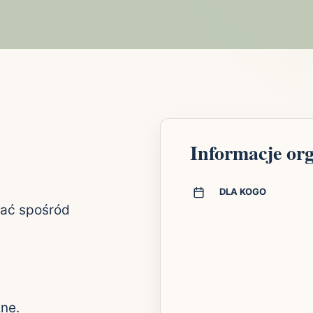
Informacje or
DLA KOGO
rać spośród
zne.