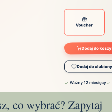
ta
ściej wybierane lokalizacje
Voucher
tok
Bielsko-Biała
Bydgoszcz
olska
Chorzów
Ciechocinek
ochowa
Giżycko
Gorzów
Wielkopolski
Dodaj do kosz
ice
Kielce
Kraków
tkie miasta
Dodaj do ulubion
Ważny 12 miesięcy
sz, co wybrać? Zapytaj