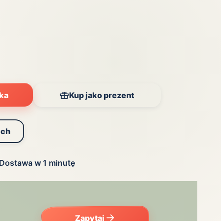
yka
Kup jako prezent
ych
Dostawa w 1 minutę
Zapytaj