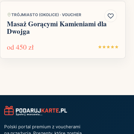
TRÓJMIASTO (OKOLICE)
·
VOUCHER
Masaż Gorącymi Kamieniami dla
Dwojga
od
450 zł
Polski portal premium z voucherami
na przeżycia. Prezenty, które zostają