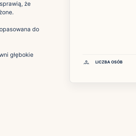
 sprawią, że
lżone.
 dopasowana do
ewni głębokie
LICZBA OSÓB