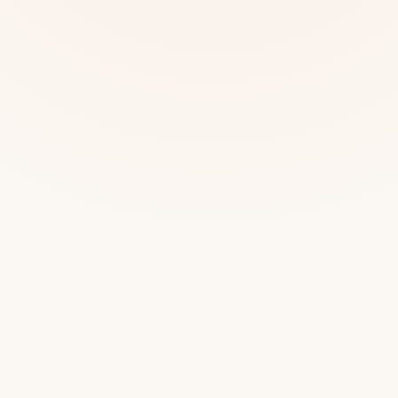
Mias
Najczę
Białys
Cała P
Częst
Dla niej
Dla niego
Dla dwojga
Urodziny
Katow
Ekstremalnie
Wszys