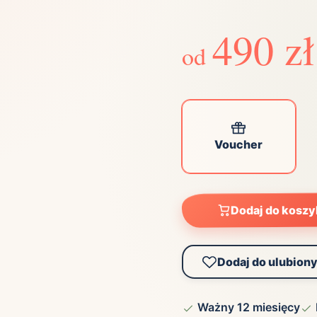
Zobacz wszystkie
(21)
Zobacz wszystkie
490 zł
od
ta
ściej wybierane lokalizacje
Voucher
tok
Bielsko-Biała
Bydgoszcz
olska
Chorzów
Ciechocinek
ochowa
Giżycko
Gorzów
Wielkopolski
ice
Kielce
Kraków
Dodaj do kosz
tkie miasta
Dodaj do ulubion
Ważny 12 miesięcy