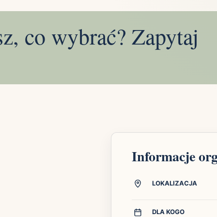
sz, co wybrać? Zapytaj
Informacje or
LOKALIZACJA
DLA KOGO