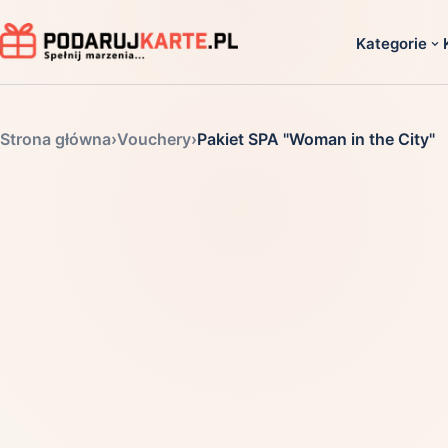
Kategorie
Dla ko
Strona główna
›
Vouchery
›
Pakiet SPA "Woman in the City"
Dla dwoj
Dla dziec
Dla firm
Dla niego
Dla niej
Dla senio
Zobacz ws