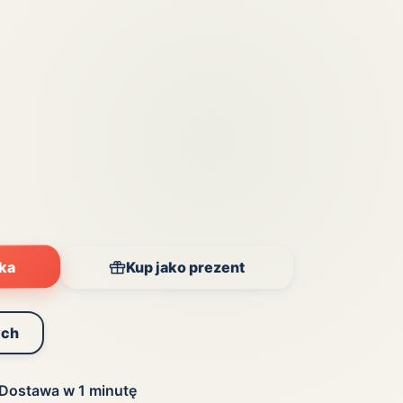
Zobacz wszystkie
(20)
yka
Kup jako prezent
ych
Dostawa w 1 minutę