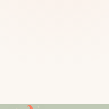
Mias
Najczę
Białys
Cała P
Częst
Dla niej
Dla niego
Dla dwojga
Urodziny
Katow
Ekstremalnie
Wszys