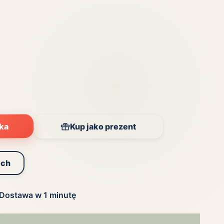
Zobacz wszystkie
(20)
yka
Kup jako prezent
ych
Dostawa w 1 minutę