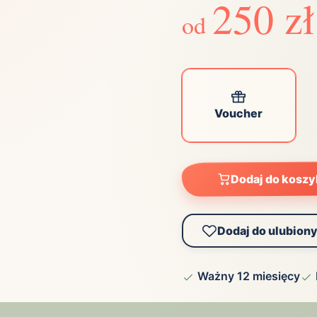
250 zł
od
Zobacz wszystkie
(21)
Zobacz wszystkie
ta
ściej wybierane lokalizacje
Voucher
tok
Bielsko-Biała
Bydgoszcz
olska
Chorzów
Ciechocinek
Dodaj do kosz
ochowa
Giżycko
Gorzów
Wielkopolski
ice
Kielce
Kraków
Dodaj do ulubion
tkie miasta
Ważny 12 miesięcy