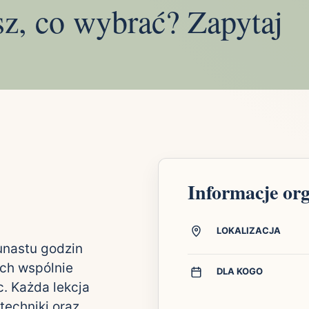
sz, co wybrać? Zapytaj
Informacje or
LOKALIZACJA
unastu godzin
ych wspólnie
DLA KOGO
. Każda lekcja
techniki oraz