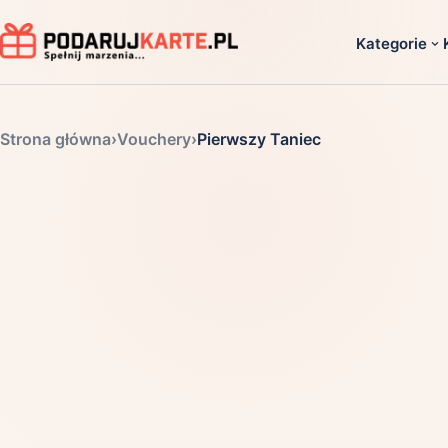
Kategorie
Dla ko
Strona główna
›
Vouchery
›
Pierwszy Taniec
Dla dwoj
Dla dziec
Dla firm
Dla niego
Dla niej
Dla senio
Zobacz ws