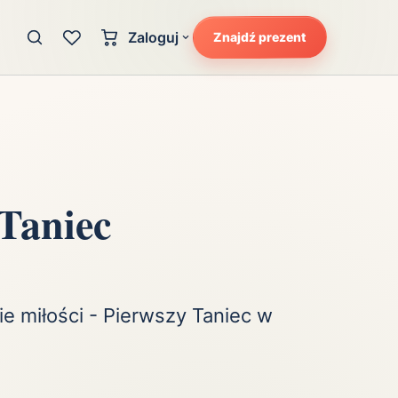
Zaloguj
Znajdź prezent
Konto klienta
zję
Uczucia
Logowanie dla kupujących
Atrakcyjność
Strefa partnera
Ciarki na plecach
Logowanie dla partnerów
Kunszt
Taniec
cka
Lans i błysk reflektorów
Magię
Moc
Pewność siebie
ie miłości - Pierwszy Taniec w
Potencjał
Radość
Smak luksusu