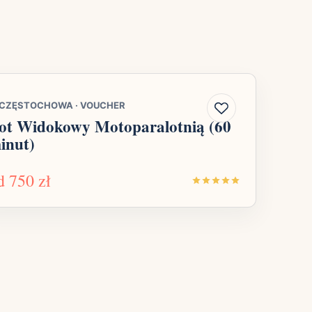
CZĘSTOCHOWA
·
VOUCHER
ot Widokowy Motoparalotnią (60
inut)
d
750 zł