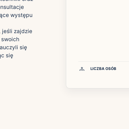
nsultacje
zące występu
eśli zajdzie
i swoich
auczyli się
ąc się
LICZBA OSÓB