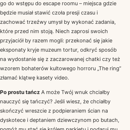
go do wstępu do escape roomu – miejsca gdzie
będzie musiał stawić czoła presji czasu i
zachować trzeźwy umysł by wykonać zadania,
które przed nim stoją. Niech zaprosi swoich
przyjaciół by razem mogli: przekonać się jakie
eksponaty kryje muzeum tortur, odkryć sposób
na wydostanie się z zaczarowanej chatki czy też
wzorem bohaterów kultowego horroru „The ring”
złamać klątwę kasety video.
Po prostu tańcz
A może Twój wnuk chciałby
nauczyć się tańczyć? Jeśli wiesz, że chciałby
skończyć wreszcie z podpieraniem ścian na
dyskotece i deptaniem dziewczynom po butach,
pomóż mu stać się królem parkietu i podaruj mu