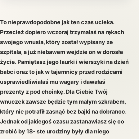
To nieprawdopodobne jak ten czas ucieka.
Przecież dopiero wczoraj trzymałaś na rękach
swojego wnusia, który został wypisany ze
szpitala, a już niebawem wejdzie on w dorosłe
życie. Pamiętasz jego laurki i wierszyki na dzień
babci oraz to jak w tajemnicy przed rodzicami
usprawiedliwiałaś mu wagary i dawałaś
prezenty z pod choinkę. Dla Ciebie Twój
wnuczek zawsze będzie tym małym szkrabem,
który nie potrafił zasnąć bez bajki na dobranoc.
Jednak od jakiegoś czasu zastanawiasz się co
zrobić by 18- ste urodziny były dla niego