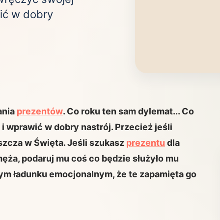
wić w dobry
Zobacz wszystkie
(21)
Zobacz wszystkie
ta
ściej wybierane lokalizacje
tok
Bielsko-Biała
Bydgoszcz
ania
prezentów
. Co roku ten sam dylemat... Co
olska
Chorzów
Ciechocinek
ochowa
Giżycko
Gorzów
i wprawić w dobry nastrój. Przecież jeśli
Wielkopolski
zcza w Święta. Jeśli szukasz
prezentu
dla
ice
Kielce
Kraków
ża, podaruj mu coś co będzie służyło mu
tkie miasta
ym ładunku emocjonalnym, że te zapamięta go