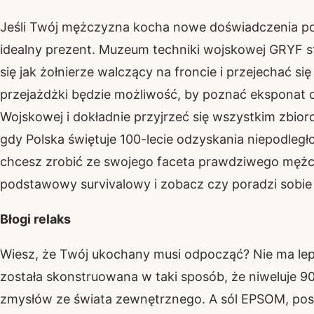
Jeśli Twój mężczyzna kocha nowe doświadczenia po
idealny prezent. Muzeum techniki wojskowej GRYF s
się jak żołnierze walczący na froncie i przejechać s
przejażdżki będzie możliwość, by poznać eksponat 
Wojskowej i dokładnie przyjrzeć się wszystkim zbior
gdy Polska świętuje 100-lecie odzyskania niepodległo
chcesz zrobić ze swojego faceta prawdziwego mężc
podstawowy survivalowy i zobacz czy poradzi sobie
Błogi relaks
Wiesz, że Twój ukochany musi odpocząć? Nie ma leps
została skonstruowana w taki sposób, że niweluje
zmysłów ze świata zewnętrznego. A sól EPSOM, posi