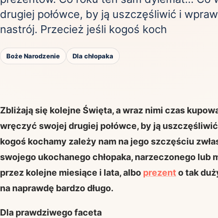
drugiej połówce, by ją uszczęśliwić i wpra
nastrój. Przecież jeśli kogoś koch
Mias
Boże Narodzenie
Dla chłopaka
Najczę
Białys
Zbliżają się kolejne Święta, a wraz nimi czas kupow
Cała P
Częst
Dla niej
Dla niego
wręczyć swojej drugiej połówce, by ją uszczęśliwić 
kogoś kochamy zależy nam na jego szczęściu zwłas
Dla dwojga
Urodziny
Katow
swojego ukochanego chłopaka, narzeczonego lub mę
Ekstremalnie
Wszys
przez kolejne miesiące i lata, albo
prezent
o tak duż
na naprawdę bardzo długo.
Dla prawdziwego faceta