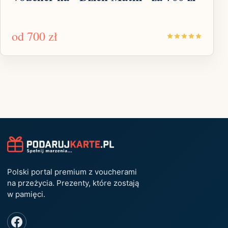
od
700 zł
Polski portal premium z voucherami
na przeżycia. Prezenty, które zostają
w pamięci.