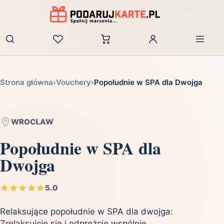
Zaloguj
Strona główna
›
Vouchery
›
Popołudnie w SPA dla Dwojga
WROCŁAW
Popołudnie w SPA dla
Dwojga
5.0
Relaksujące popołudnie w SPA dla dwojga:
Zrelaksujcie się i odprężcie wspólnie.