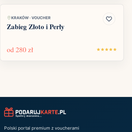
KRAKÓW
·
VOUCHER
Zabieg Złoto i Perły
od
280 zł
Polski portal premium z voucherami