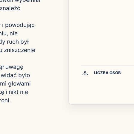
 znaleźć
ew i powodując
iu, nie
dy ruch był
u zniszczenie
nął uwagę
LICZBA OSÓB
 widać było
nymi głowami
 i nikt nie
roni.