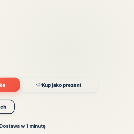
Zobacz wszystkie
(20)
yka
Kup jako prezent
ych
Dostawa w 1 minutę