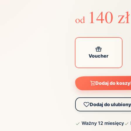
Zobacz wszystkie
(21)
Zobacz wszystkie
140 zł
od
ta
ściej wybierane lokalizacje
Voucher
tok
Bielsko-Biała
Bydgoszcz
olska
Chorzów
Ciechocinek
ochowa
Giżycko
Gorzów
Wielkopolski
Dodaj do kosz
ice
Kielce
Kraków
tkie miasta
Dodaj do ulubion
Ważny 12 miesięcy