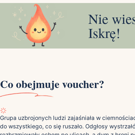
Nie wie
Iskrę!
Co obejmuje voucher?
Grupa uzbrojonych ludzi zajaśniała w ciemnościac
do wszystkiego, co się ruszało. Odgłosy wystrzał
rozbrzmiewały echem po ulicach, a dym z broni p