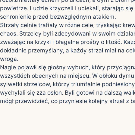
powietrze. Ludzie krzyczeli i uciekali, starając się
schronienie przed bezwzględnym atakiem.
Strzały celnie trafiały w różne cele, tryskając kr
chaos. Strzelcy byli zdecydowani w swoim działan
zważając na krzyki i błagalne prośby o litość. Każ
dokładnie przemyślany, a każdy strzał miał na cel
wroga.
Nagle pojawił się głośny wybuch, który przyciąg
wszystkich obecnych na miejscu. W obłoku dymu
sylwetki strzelców, którzy triumfalnie podniesio
wychylali się zza osłon. Byli gotowi na dalszą walkę
mógł przewidzieć, co przyniesie kolejny strzał z b