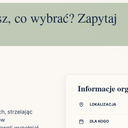
sz, co wybrać? Zapytaj
Informacje or
LOKALIZACJA
h, strzelając
ów
DLA KOGO
owoli wypełniał