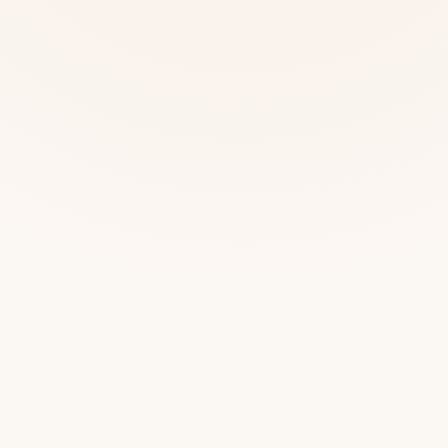
Mias
Najczę
Białys
Cała P
Częst
Dla niej
Dla niego
Dla dwojga
Urodziny
Katow
Ekstremalnie
Wszys