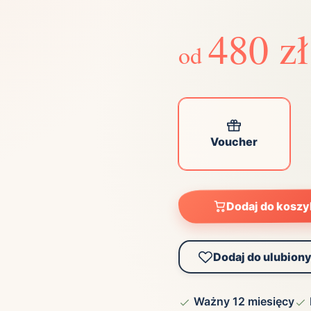
Zobacz wszystkie
(21)
Zobacz wszystkie
480 zł
od
ta
ściej wybierane lokalizacje
Voucher
tok
Bielsko-Biała
Bydgoszcz
olska
Chorzów
Ciechocinek
ochowa
Giżycko
Gorzów
Wielkopolski
ice
Kielce
Kraków
Dodaj do kosz
tkie miasta
Dodaj do ulubion
Ważny 12 miesięcy