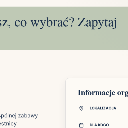
sz, co wybrać? Zapytaj
Informacje or
LOKALIZACJA
wspólnej zabawy
estnicy
DLA KOGO