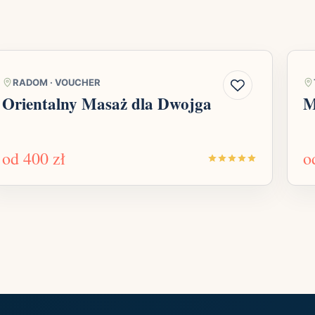
RADOM
·
VOUCHER
Orientalny Masaż dla Dwojga
M
od
400 zł
o