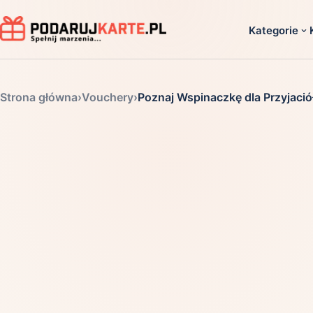
Kategorie
Dla ko
Strona główna
›
Vouchery
›
Poznaj Wspinaczkę dla Przyjació
Dla dwoj
Dla dziec
Dla firm
Dla niego
Dla niej
Dla senio
Zobacz ws