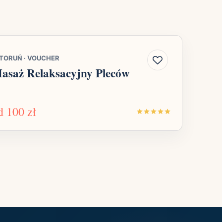
TORUŃ
·
VOUCHER
asaż Relaksacyjny Pleców
d
100 zł