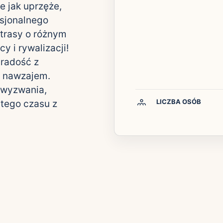
e jak uprzęże,
esjonalnego
 trasy o różnym
y i rywalizacji!
 radość z
ę nawzajem.
 wyzwania,
LICZBA OSÓB
 tego czasu z