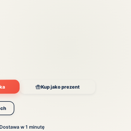
Zobacz wszystkie
(20)
yka
Kup jako prezent
ych
Dostawa w 1 minutę