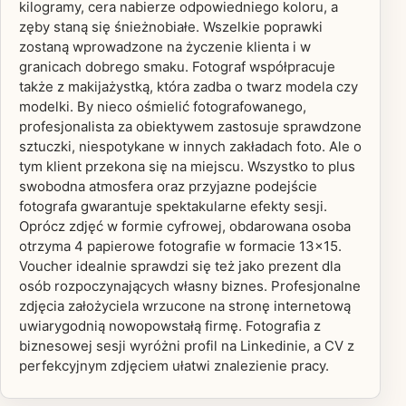
kilogramy, cera nabierze odpowiedniego koloru, a
zęby staną się śnieżnobiałe. Wszelkie poprawki
zostaną wprowadzone na życzenie klienta i w
granicach dobrego smaku. Fotograf współpracuje
także z makijażystką, która zadba o twarz modela czy
modelki. By nieco ośmielić fotografowanego,
profesjonalista za obiektywem zastosuje sprawdzone
sztuczki, niespotykane w innych zakładach foto. Ale o
tym klient przekona się na miejscu. Wszystko to plus
swobodna atmosfera oraz przyjazne podejście
fotografa gwarantuje spektakularne efekty sesji.
Oprócz zdjęć w formie cyfrowej, obdarowana osoba
otrzyma 4 papierowe fotografie w formacie 13x15.
Voucher idealnie sprawdzi się też jako prezent dla
osób rozpoczynających własny biznes. Profesjonalne
zdjęcia założyciela wrzucone na stronę internetową
uwiarygodnią nowopowstałą firmę. Fotografia z
biznesowej sesji wyróżni profil na Linkedinie, a CV z
perfekcyjnym zdjęciem ułatwi znalezienie pracy.