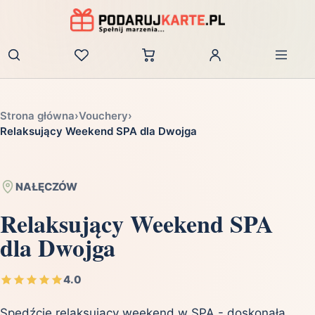
Zaloguj
Strona główna
›
Vouchery
›
Relaksujący Weekend SPA dla Dwojga
NAŁĘCZÓW
Relaksujący Weekend SPA
dla Dwojga
4.0
Spędźcie relaksujący weekend w SPA - doskonała