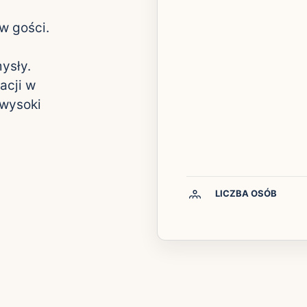
w gości.
mysły.
acji w
 wysoki
LICZBA OSÓB