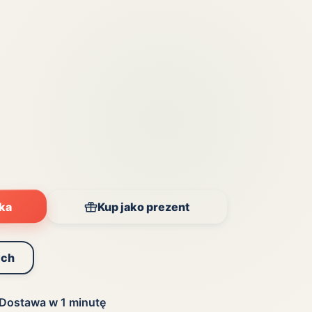
yka
Kup jako prezent
ych
Dostawa w 1 minutę