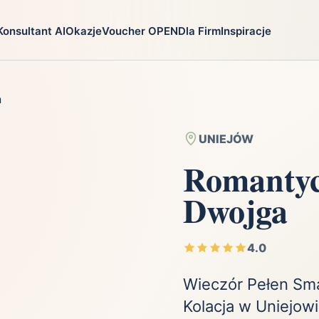
Konsultant AI
Okazje
Voucher OPEN
Dla Firm
Inspiracje
go
Prezenty
Na jaką oka
a
ga
Ekstremalnie
Chrzest
i
Firma
Imieniny
UNIEJÓW
Fotografia
Komunia
Romantyc
Gry
Narodziny dzie
Dwojga
Kulinaria
Parapetówka
ra
Kultura i Rozrywka
Rocznica
Kursy i szkolenia
Różne okazje
4.0
Moda
Ślub i wesele
Wieczór Pełen Sm
Kolacja w Uniejow