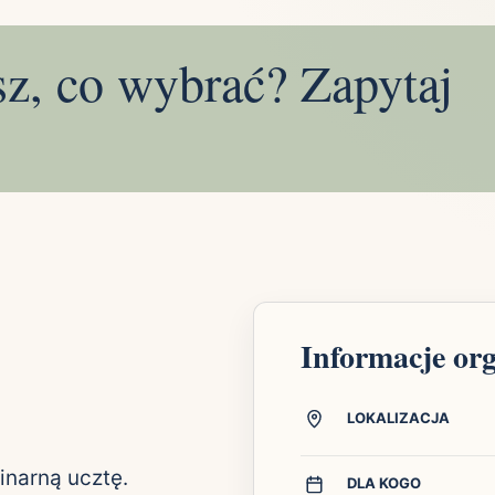
sz, co wybrać? Zapytaj
Informacje or
LOKALIZACJA
inarną ucztę.
DLA KOGO