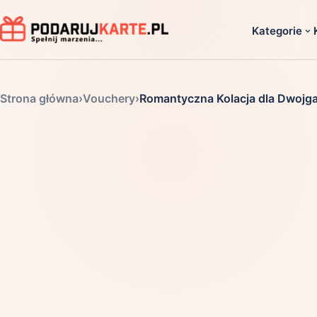
Kategorie
Dla ko
Strona główna
›
Vouchery
›
Romantyczna Kolacja dla Dwojg
Dla dwoj
Dla dziec
Dla firm
Dla niego
Dla niej
Dla senio