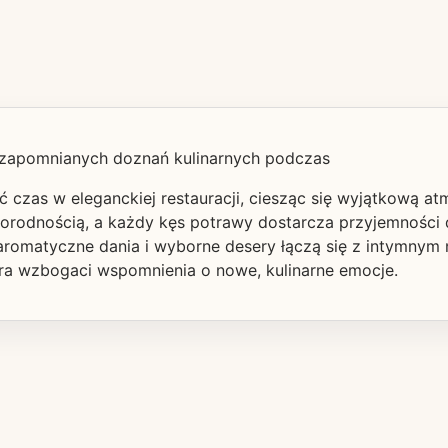
iezapomnianych doznań kulinarnych podczas
ć czas w eleganckiej restauracji, ciesząc się wyjątkową at
norodnością, a każdy kęs potrawy dostarcza przyjemności d
 aromatyczne dania i wyborne desery łączą się z intymnym n
óra wzbogaci wspomnienia o nowe, kulinarne emocje.