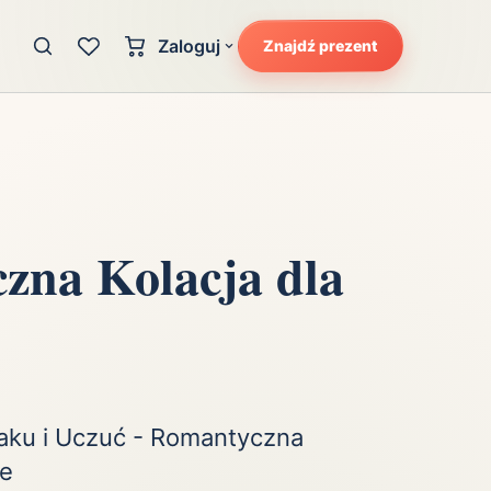
Zaloguj
Znajdź prezent
Konto klienta
zję
Uczucia
Logowanie dla kupujących
Atrakcyjność
Strefa partnera
Ciarki na plecach
Logowanie dla partnerów
Kunszt
zna Kolacja dla
cka
Lans i błysk reflektorów
Magię
Moc
Pewność siebie
Potencjał
aku i Uczuć - Romantyczna
ie