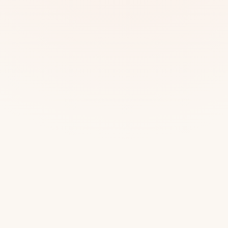
Mias
Najczę
Białys
Cała P
Częst
Dla niej
Dla niego
Dla dwojga
Urodziny
Katow
Ekstremalnie
Wszys