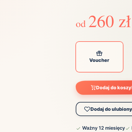
ta
ściej wybierane lokalizacje
260 zł
od
tok
Bielsko-Biała
Bydgoszcz
olska
Chorzów
Ciechocinek
ochowa
Giżycko
Gorzów
Wielkopolski
ice
Kielce
Kraków
Voucher
tkie miasta
Dodaj do kosz
Dodaj do ulubion
Ważny 12 miesięcy