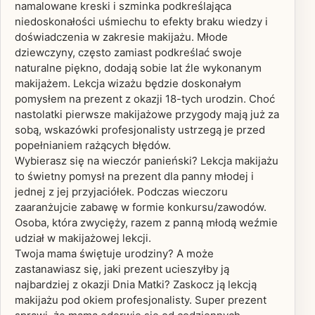
namalowane kreski i szminka podkreślająca
niedoskonałości uśmiechu to efekty braku wiedzy i
doświadczenia w zakresie makijażu. Młode
dziewczyny, często zamiast podkreślać swoje
naturalne piękno, dodają sobie lat źle wykonanym
makijażem. Lekcja wizażu będzie doskonałym
pomysłem na prezent z okazji 18-tych urodzin. Choć
nastolatki pierwsze makijażowe przygody mają już za
sobą, wskazówki profesjonalisty ustrzegą je przed
popełnianiem rażących błędów.
Wybierasz się na wieczór panieński? Lekcja makijażu
to świetny pomysł na prezent dla panny młodej i
jednej z jej przyjaciółek. Podczas wieczoru
zaaranżujcie zabawę w formie konkursu/zawodów.
Osoba, która zwycięży, razem z panną młodą weźmie
udział w makijażowej lekcji.
Twoja mama świętuje urodziny? A może
zastanawiasz się, jaki prezent ucieszyłby ją
najbardziej z okazji Dnia Matki? Zaskocz ją lekcją
makijażu pod okiem profesjonalisty. Super prezent