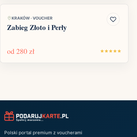
KRAKÓW
·
VOUCHER
Zabieg Złoto i Perły
od
280 zł
Polski portal premium z voucherami