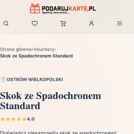
Zaloguj
Strona główna
›
Vouchery
›
Skok ze Spadochronem Standard
OSTRÓW WIELKOPOLSKI
Skok ze Spadochronem
Standard
4.0
Doświadcz niesamowity skok ze spadochronem!