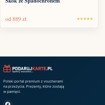
Skok ze Spadochronem
od
889 zł
Polski portal premium z voucherami
na przeżycia. Prezenty, które zostają
w pamięci.