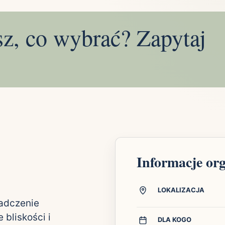
sz, co wybrać? Zapytaj
Informacje or
LOKALIZACJA
iadczenie
 bliskości i
DLA KOGO