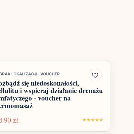
BRAK LOKALIZACJI
·
VOUCHER
ozbądź się niedoskonałości,
ellulitu i wspieraj działanie drenażu
imfatyczego - voucher na
ermomasaż
d
90 zł