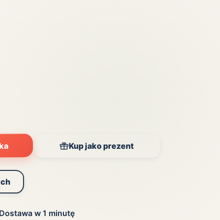
yka
Kup jako prezent
ych
Dostawa w 1 minutę