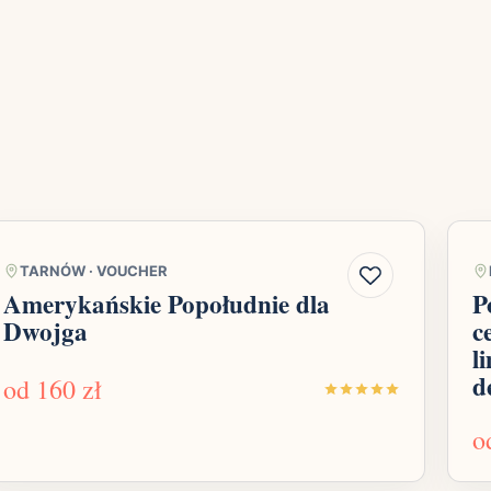
TARNÓW
·
VOUCHER
Amerykańskie Popołudnie dla
P
Dwojga
c
l
d
od
160 zł
o