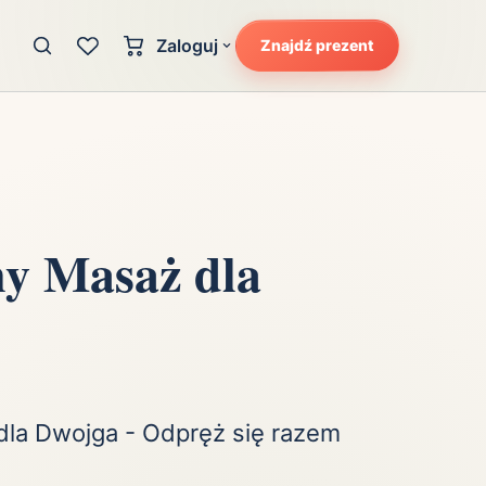
Zaloguj
Znajdź prezent
Konto klienta
zję
Uczucia
Logowanie dla kupujących
Atrakcyjność
Strefa partnera
Ciarki na plecach
Logowanie dla partnerów
Kunszt
ny Masaż dla
cka
Lans i błysk reflektorów
Magię
Moc
Pewność siebie
Potencjał
dla Dwojga - Odpręż się razem