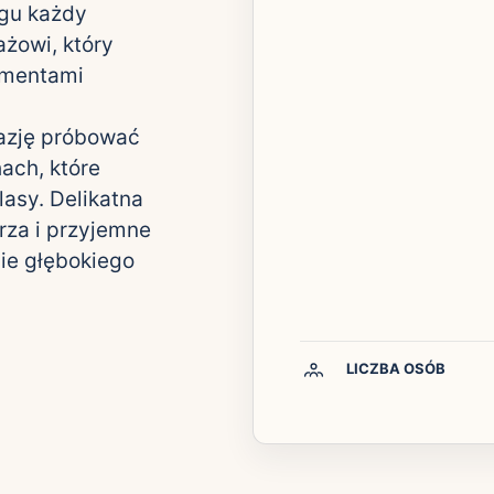
egu każdy
żowi, który
ementami
azję próbować
ach, które
lasy. Delikatna
rza i przyjemne
ie głębokiego
LICZBA OSÓB