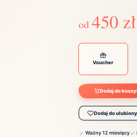
ta
ściej wybierane lokalizacje
450 zł
od
tok
Bielsko-Biała
Bydgoszcz
olska
Chorzów
Ciechocinek
ochowa
Giżycko
Gorzów
Wielkopolski
ice
Kielce
Kraków
Voucher
tkie miasta
Dodaj do kosz
Dodaj do ulubion
Ważny 12 miesięcy