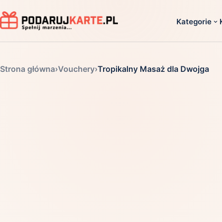
Kategorie
Dla ko
Strona główna
›
Vouchery
›
Tropikalny Masaż dla Dwojga
Dla dwoj
Dla dziec
Dla firm
Dla niego
Dla niej
Dla senio