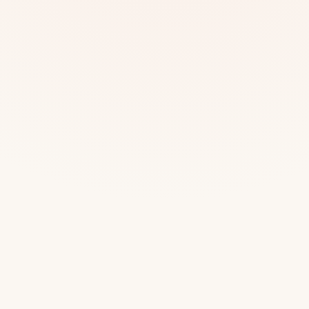
Mias
Najczę
Białys
Cała P
Częst
Dla niej
Dla niego
Dla dwojga
Urodziny
Katow
Ekstremalnie
Wszys