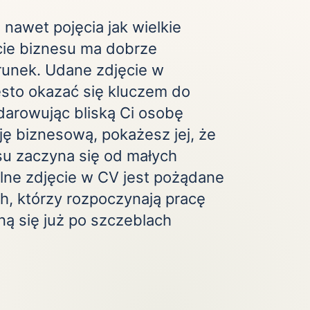
 nawet pojęcia jak wielkie
cie biznesu ma dobrze
unek. Udane zdjęcie w
ęsto okazać się kluczem do
bdarowując bliską Ci osobę
ę biznesową, pokażesz jej, że
u zaczyna się od małych
alne zdjęcie w CV jest pożądane
h, którzy rozpoczynają pracę
pną się już po szczeblach