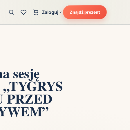
Zaloguj
Znajdź prezent
Konto klienta
zję
Uczucia
Logowanie dla kupujących
Atrakcyjność
Strefa partnera
Ciarki na plecach
Logowanie dla partnerów
Kunszt
a sesję
cka
Lans i błysk reflektorów
wą „TYGRYS
Magię
Moc
U PRZED
Pewność siebie
TYWEM”
Potencjał