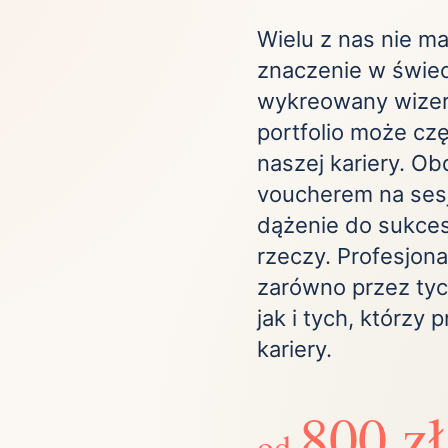
ta
ściej wybierane lokalizacje
Wielu z nas nie ma
znaczenie w świe
wykreowany wizer
tok
Bielsko-Biała
Bydgoszcz
portfolio może cz
olska
Chorzów
Ciechocinek
ochowa
Giżycko
Gorzów
naszej kariery. O
Wielkopolski
voucherem na sesj
ice
Kielce
Kraków
dążenie do sukces
tkie miasta
rzeczy. Profesjon
zarówno przez tyc
jak i tych, którzy 
kariery.
800 zł
od