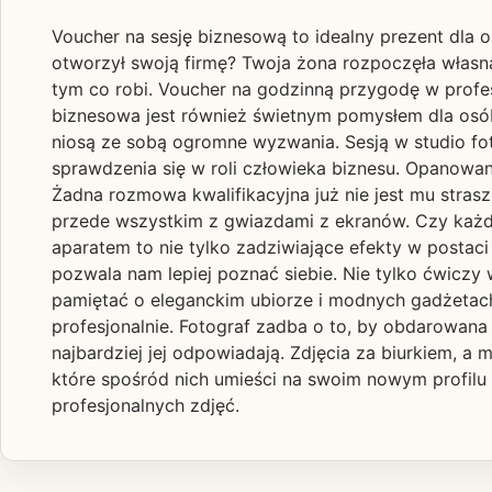
Voucher na sesję biznesową to idealny prezent dla 
otworzył swoją firmę? Twoja żona rozpoczęła własn
tym co robi. Voucher na godzinną przygodę w profesj
biznesowa jest również świetnym pomysłem dla osób,
niosą ze sobą ogromne wyzwania. Sesją w studio fo
sprawdzenia się w roli człowieka biznesu. Opanowan
Żadna rozmowa kwalifikacyjna już nie jest mu strasz
przede wszystkim z gwiazdami z ekranów. Czy każdy z
aparatem to nie tylko zadziwiające efekty w postac
pozwala nam lepiej poznać siebie. Nie tylko ćwiczy
pamiętać o eleganckim ubiorze i modnych gadżetach.
profesjonalnie. Fotograf zadba o to, by obdarowana
najbardziej jej odpowiadają. Zdjęcia za biurkiem, a
które spośród nich umieści na swoim nowym profilu 
profesjonalnych zdjęć.