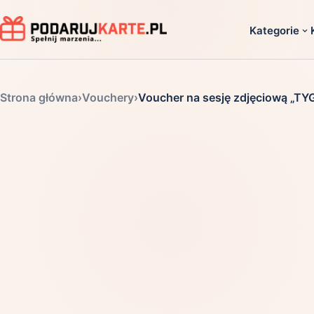
Kategorie
Dla ko
Strona główna
›
Vouchery
›
Voucher na sesję zdjęciową „
Dla dwoj
Dla dziec
Dla firm
Dla niego
Dla niej
Dla senio