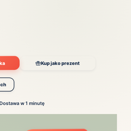
yka
Kup jako prezent
ych
Dostawa w 1 minutę