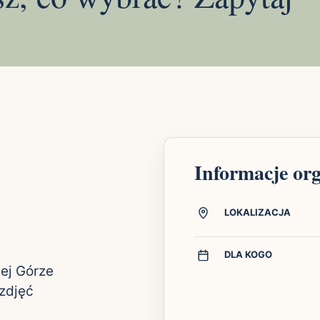
Informacje or
LOKALIZACJA
DLA KOGO
nej Górze
zdjęć