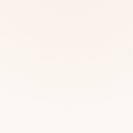
Mias
Najczę
Białys
Cała P
Częst
Dla niej
Dla niego
Dla dwojga
Urodziny
Katow
Ekstremalnie
Wszys