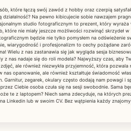
osób, które łączą swój zawód z hobby oraz czerpią satysf
ą działalność? Na pewno kibicujecie sobie nawzajem prag
onalnym studio fotograficznym to prezent, który wyraża wi
 które nie miały jeszcze możliwości rozwinąć skrzydeł w 
tograficznym będzie nie tylko pomysłem na odświeżenie s
ie, wiarygodność i profesjonalizm to cechy pożądane zaró
na! Wielu z nas zastanawia się jak wygląda sesja biznesow
 nas nadaje się do roli modela? Najwyższy czas, aby Twoi 
i zdjęć, ale również niezwykła przyjemność, która pozwala
 w nas opanowanie, ale również kształtuje świadomość wła
 Garnitur, zegarek, okulary często dodają nam powagi i s
 przez Ciebie osoba czuła się na sesji swobodnie. Sama b
 może te z laptopem? Niech sama zdecyduje, na których preze
na Linkedin lub w swoim CV. Bez wątpienia każdy znajomy