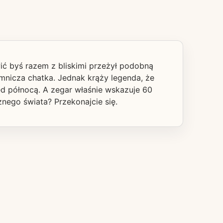
ić byś razem z bliskimi przeżył podobną
mnicza chatka. Jednak krąży legenda, że
zed północą. A zegar właśnie wskazuje 60
znego świata? Przekonajcie się.