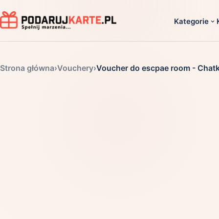
Kategorie
Dla ko
Strona główna
›
Vouchery
›
Voucher do escpae room - Chat
Dla dwoj
Dla dziec
Dla firm
Dla niego
Dla niej
Dla senio
Zobacz ws