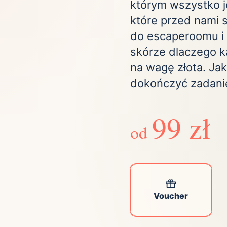
którym wszystko j
Zobacz wszystkie
(21)
Zobacz wszystkie
które przed nami s
do escaperoomu i 
ta
skórze dlaczego k
na wagę złota. Ja
ściej wybierane lokalizacje
dokończyć zadani
tok
Bielsko-Biała
Bydgoszcz
99 zł
olska
Chorzów
Ciechocinek
od
ochowa
Giżycko
Gorzów
Wielkopolski
ice
Kielce
Kraków
tkie miasta
Voucher