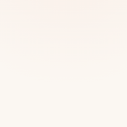
Mias
Najczę
Białys
Cała P
Częst
Dla niej
Dla niego
Dla dwojga
Urodziny
Katow
Ekstremalnie
Wszys