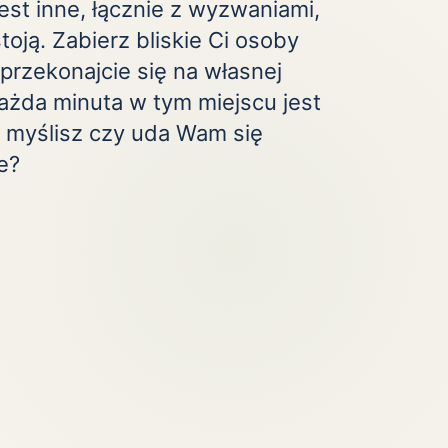
est inne, łącznie z wyzwaniami,
Zobacz wszystkie
(20)
toją. Zabierz bliskie Ci osoby
przekonajcie się na własnej
ażda minuta w tym miejscu jest
k myślisz czy uda Wam się
e?