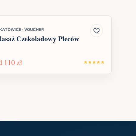
KATOWICE
·
VOUCHER
asaż Czekoladowy Pleców
d
110 zł