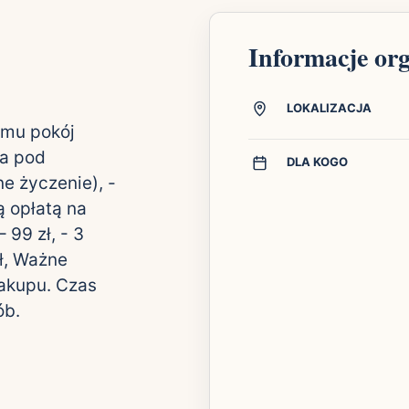
Informacje or
LOKALIZACJA
omu pokój
ra pod
DLA KOGO
e życzenie), -
 opłatą na
 99 zł, - 3
zł, Ważne
zakupu. Czas
ób.