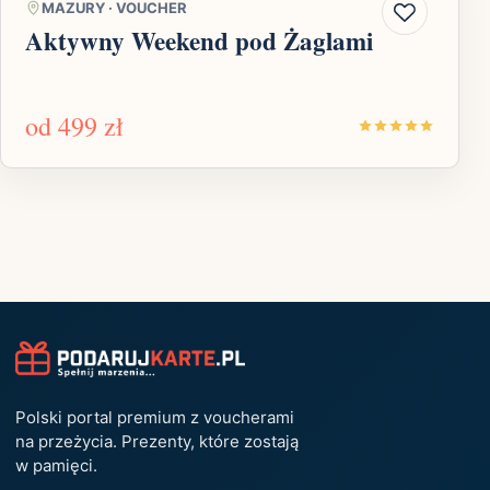
MAZURY
·
VOUCHER
Aktywny Weekend pod Żaglami
od
499 zł
Polski portal premium z voucherami
na przeżycia. Prezenty, które zostają
w pamięci.