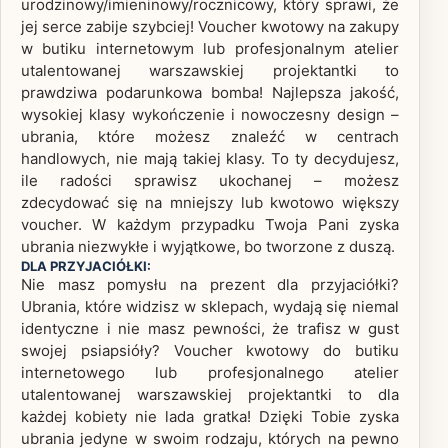
urodzinowy/imieninowy/rocznicowy, który sprawi, że
jej serce zabije szybciej! Voucher kwotowy na zakupy
w butiku internetowym lub profesjonalnym atelier
utalentowanej warszawskiej projektantki to
prawdziwa podarunkowa bomba! Najlepsza jakość,
wysokiej klasy wykończenie i nowoczesny design –
ubrania, które możesz znaleźć w centrach
handlowych, nie mają takiej klasy. To ty decydujesz,
ile radości sprawisz ukochanej – możesz
zdecydować się na mniejszy lub kwotowo większy
voucher. W każdym przypadku Twoja Pani zyska
ubrania niezwykłe i wyjątkowe, bo tworzone z duszą.
DLA PRZYJACIÓŁKI:
Nie masz pomysłu na prezent dla przyjaciółki?
Ubrania, które widzisz w sklepach, wydają się niemal
identyczne i nie masz pewności, że trafisz w gust
swojej psiapsióły? Voucher kwotowy do butiku
internetowego lub profesjonalnego atelier
utalentowanej warszawskiej projektantki to dla
każdej kobiety nie lada gratka! Dzięki Tobie zyska
ubrania jedyne w swoim rodzaju, których na pewno