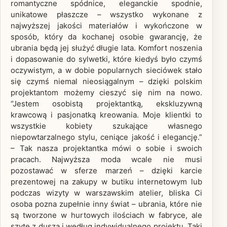
romantyczne spódnice, eleganckie spodnie,
unikatowe płaszcze – wszystko wykonane z
najwyższej jakości materiałów i wykończone w
sposób, który da kochanej osobie gwarancję, że
ubrania będą jej służyć długie lata. Komfort noszenia
i dopasowanie do sylwetki, które kiedyś było czymś
oczywistym, a w dobie popularnych sieciówek stało
się czymś niemal nieosiągalnym – dzięki polskim
projektantom możemy cieszyć się nim na nowo.
“Jestem osobistą projektantką, ekskluzywną
krawcową i pasjonatką kreowania. Moje klientki to
wszystkie kobiety szukające własnego
niepowtarzalnego stylu, ceniące jakość i elegancję.”
– Tak nasza projektantka mówi o sobie i swoich
pracach. Najwyższa moda wcale nie musi
pozostawać w sferze marzeń – dzięki karcie
prezentowej na zakupy w butiku internetowym lub
podczas wizyty w warszawskim atelier, bliska Ci
osoba pozna zupełnie inny świat – ubrania, które nie
są tworzone w hurtowych ilościach w fabryce, ale
szyte z duszą i według indywidualnego projektu. Taki