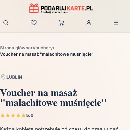
Zaloguj
Strona główna
›
Vouchery
›
Voucher na masaż "malachitowe muśnięcie"
LUBLIN
Voucher na masaż
"malachitowe muśnięcie"
5.0
Każda kobieta potrzebuje od czasu do czasu udać