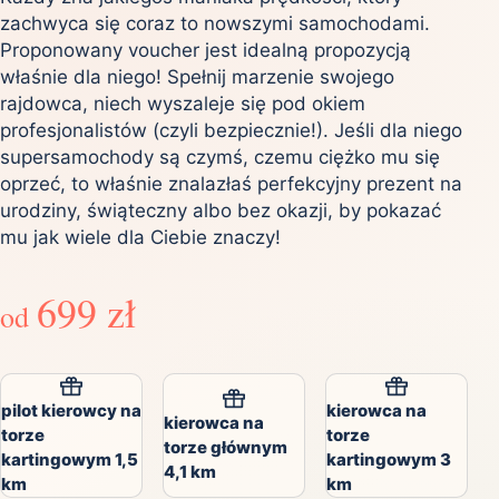
zachwyca się coraz to nowszymi samochodami.
Proponowany voucher jest idealną propozycją
właśnie dla niego! Spełnij marzenie swojego
rajdowca, niech wyszaleje się pod okiem
profesjonalistów (czyli bezpiecznie!). Jeśli dla niego
supersamochody są czymś, czemu ciężko mu się
oprzeć, to właśnie znalazłaś perfekcyjny prezent na
urodziny, świąteczny albo bez okazji, by pokazać
mu jak wiele dla Ciebie znaczy!
699 zł
od
pilot kierowcy na
kierowca na
kierowca na
torze
torze
torze głównym
kartingowym 1,5
kartingowym 3
4,1 km
km
km