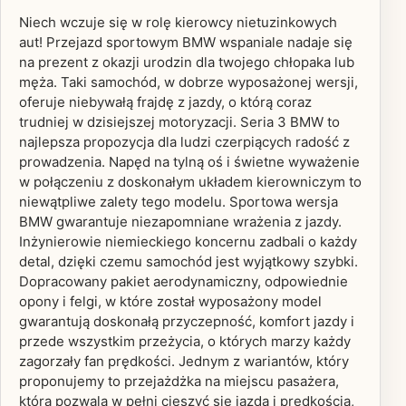
Niech wczuje się w rolę kierowcy nietuzinkowych
aut! Przejazd sportowym BMW wspaniale nadaje się
na prezent z okazji urodzin dla twojego chłopaka lub
męża. Taki samochód, w dobrze wyposażonej wersji,
oferuje niebywałą frajdę z jazdy, o którą coraz
trudniej w dzisiejszej motoryzacji. Seria 3 BMW to
najlepsza propozycja dla ludzi czerpiących radość z
prowadzenia. Napęd na tylną oś i świetne wyważenie
w połączeniu z doskonałym układem kierowniczym to
niewątpliwe zalety tego modelu. Sportowa wersja
BMW gwarantuje niezapomniane wrażenia z jazdy.
Inżynierowie niemieckiego koncernu zadbali o każdy
detal, dzięki czemu samochód jest wyjątkowy szybki.
Dopracowany pakiet aerodynamiczny, odpowiednie
opony i felgi, w które został wyposażony model
gwarantują doskonałą przyczepność, komfort jazdy i
przede wszystkim przeżycia, o których marzy każdy
zagorzały fan prędkości. Jednym z wariantów, który
proponujemy to przejażdżka na miejscu pasażera,
która pozwala w pełni cieszyć się jazdą i prędkością,