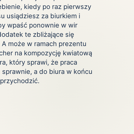
bienie, kiedy po raz pierwszy
Zobacz wszystkie
(20)
u usiądziesz za biurkiem i
 by wpaść ponownie w wir
datek te zbliżające się
. A może w ramach prezentu
ucher na kompozycję kwiatową
ra, który sprawi, że praca
 sprawnie, a do biura w końcu
 przychodzić.