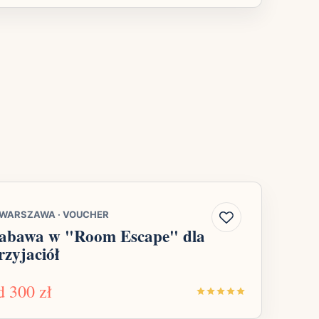
WARSZAWA
·
VOUCHER
abawa w "Room Escape" dla
rzyjaciół
d
300 zł