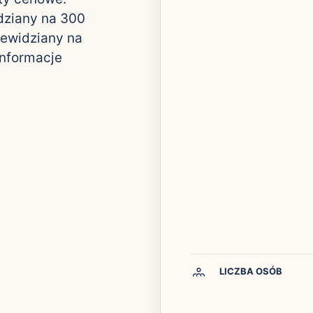
dziany na 300
zewidziany na
informacje
LICZBA OSÓB