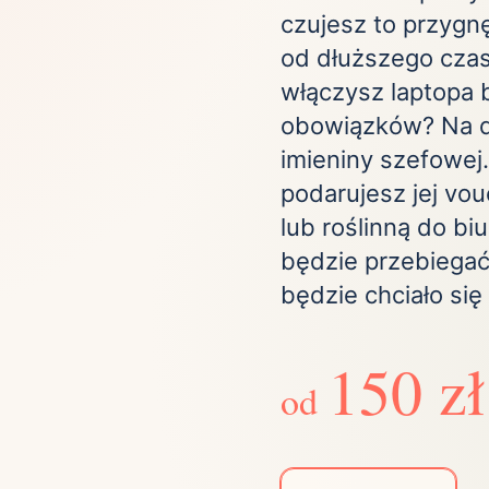
czujesz to przygnę
Zobacz wszystkie
(21)
Zobacz wszystkie
od dłuższego czas
włączysz laptopa
ta
obowiązków? Na do
ściej wybierane lokalizacje
imieniny szefowej
podarujesz jej vo
lub roślinną do biu
tok
Bielsko-Biała
Bydgoszcz
olska
Chorzów
Ciechocinek
będzie przebiegać
ochowa
Giżycko
Gorzów
będzie chciało się
Wielkopolski
ice
Kielce
Kraków
tkie miasta
150 zł
od