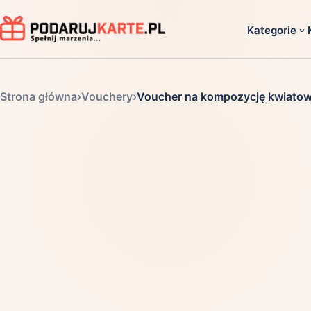
Kategorie
Dla ko
Strona główna
›
Vouchery
›
Voucher na kompozycję kwiatową 
Dla dwoj
Dla dziec
Dla firm
Dla niego
Dla niej
Dla senio
Zobacz ws