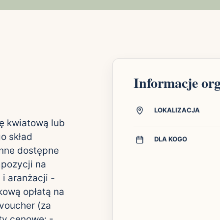
Informacje or
LOKALIZACJA
ę kwiatową lub
go skład
DLA KOGO
linne dostępne
mpozycji na
i aranżacji -
kową opłatą na
 voucher (za
ty cenowe: -