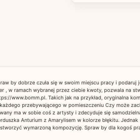
aw by dobrze czuła się w swoim miejscu pracy i podaruj 
her , w ramach wybranej przez ciebie kwoty, pozwala na st
 https://www.bomm.pl. Takich jak na przykład, oryginalna k
ci każdego przebywającego w pomieszczeniu Czy może za
wany ma w sobie coś z artysty i zdecyduje się samodzie
erduszka Anturium z Amarylisem w kolorze błękitu. Jedna
 stworzyć wymarzoną kompozycję. Spraw by dla kogoś prac