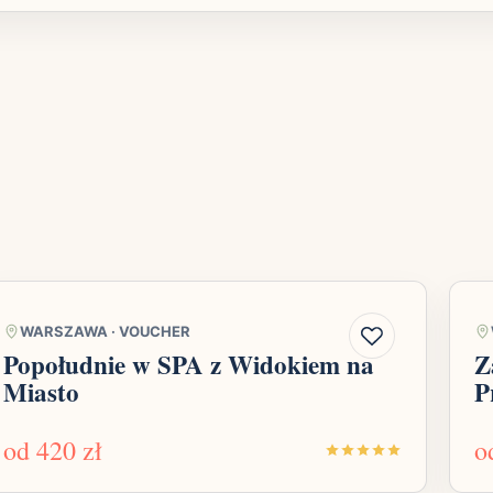
WARSZAWA
·
VOUCHER
Popołudnie w SPA z Widokiem na
Z
Miasto
P
od
420 zł
o