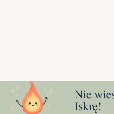
Nie wie
Iskrę!