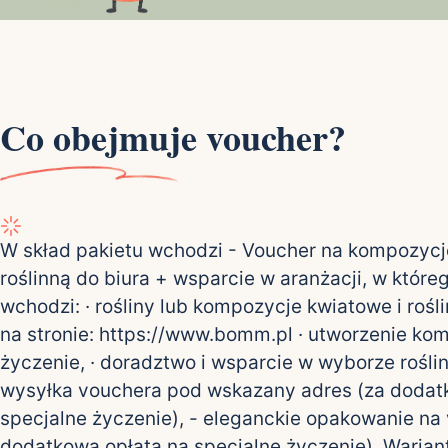
Co obejmuje voucher?
W skład pakietu wchodzi - Voucher na kompozycj
roślinną do biura + wsparcie w aranżacji, w które
wchodzi: · rośliny lub kompozycje kwiatowe i roś
na stronie: https://www.bomm.pl · utworzenie ko
życzenie, · doradztwo i wsparcie w wyborze roślin 
wysyłka vouchera pod wskazany adres (za dodat
specjalne życzenie), - eleganckie opakowanie na
dodatkową opłatą na specjalne życzenie). Warian