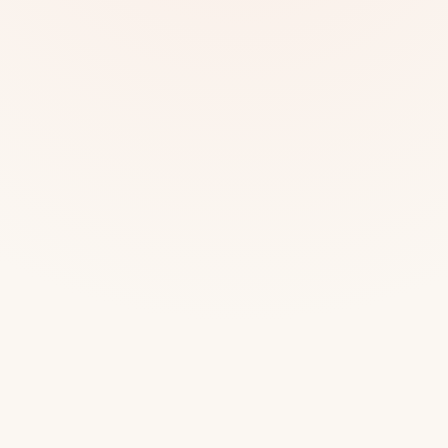
Mias
Najczę
Białys
Cała P
Częst
Dla niej
Dla niego
Dla dwojga
Urodziny
Katow
Ekstremalnie
Wszys