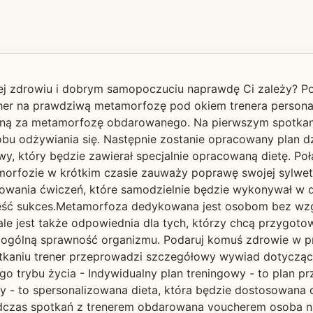
ej zdrowiu i dobrym samopoczuciu naprawdę Ci zależy? P
cher na prawdziwą metamorfozę pod okiem trenera personal
alną za metamorfozę obdarowanego. Na pierwszym spotka
bu odżywiania się. Następnie zostanie opracowany plan dz
y, który będzie zawierał specjalnie opracowaną dietę. Po
orfozie w krótkim czasie zauważy poprawę swojej sylwetk
nowania ćwiczeń, które samodzielnie będzie wykonywał w
nieść sukces.Metamorfoza dedykowana jest osobom bez wzg
ale jest także odpowiednia dla tych, którzy chcą przygot
 i ogólną sprawność organizmu. Podaruj komuś zdrowie w p
tkaniu trener przeprowadzi szczegółowy wywiad dotyczący
 trybu życia - Indywidualny plan treningowy - to plan p
wy - to spersonalizowana dieta, która będzie dostosowana 
odczas spotkań z trenerem obdarowana voucherem osoba 