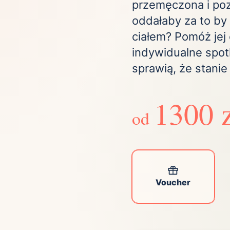
przemęczona i po
Zobacz wszystkie
(21)
Zobacz wszystkie
oddałaby za to by
ciałem? Pomóż jej 
ta
indywidualne spot
sprawią, że stanie
ściej wybierane lokalizacje
1300 
tok
Bielsko-Biała
Bydgoszcz
od
olska
Chorzów
Ciechocinek
ochowa
Giżycko
Gorzów
Wielkopolski
ice
Kielce
Kraków
tkie miasta
Voucher