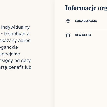
Informacje or
LOKALIZACJA
- Indywidualny
 - 9 spotkań z
DLA KOGO
skazany adres
leganckie
specjalne
esięcy od daty
tę benefit lub