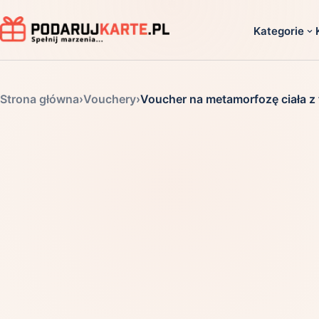
Kategorie
Dla ko
Strona główna
›
Vouchery
›
Voucher na metamorfozę ciała z
Dla dwoj
Dla dziec
Dla firm
Dla niego
Dla niej
Dla senio
Zobacz ws