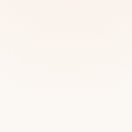
Mias
Najczę
Białys
Cała P
Częst
Dla niej
Dla niego
Dla dwojga
Urodziny
Katow
Ekstremalnie
Wszys