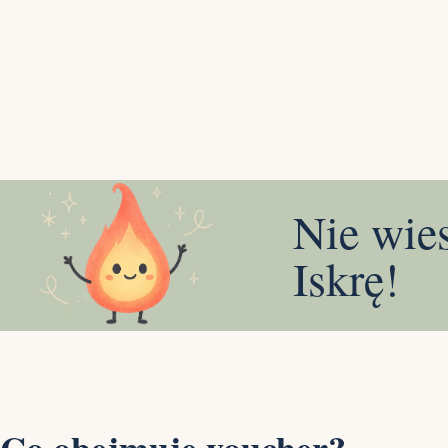
Nie wie
Iskrę!
Co obejmuje voucher?