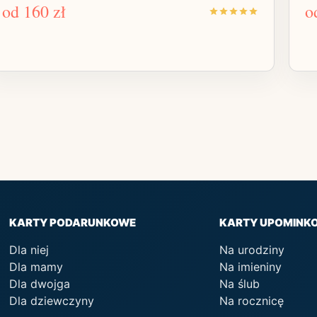
od
160 zł
o
KARTY PODARUNKOWE
KARTY UPOMINK
Dla niej
Na urodziny
Dla mamy
Na imieniny
Dla dwojga
Na ślub
Dla dziewczyny
Na rocznicę