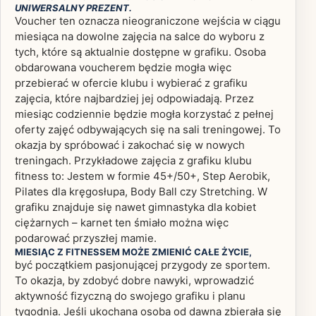
UNIWERSALNY PREZENT.
Voucher ten oznacza nieograniczone wejścia w ciągu
miesiąca na dowolne zajęcia na salce do wyboru z
tych, które są aktualnie dostępne w grafiku. Osoba
obdarowana voucherem będzie mogła więc
przebierać w ofercie klubu i wybierać z grafiku
zajęcia, które najbardziej jej odpowiadają. Przez
miesiąc codziennie będzie mogła korzystać z pełnej
oferty zajęć odbywających się na sali treningowej. To
okazja by spróbować i zakochać się w nowych
treningach. Przykładowe zajęcia z grafiku klubu
fitness to: Jestem w formie 45+/50+, Step Aerobik,
Pilates dla kręgosłupa, Body Ball czy Stretching. W
grafiku znajduje się nawet gimnastyka dla kobiet
ciężarnych – karnet ten śmiało można więc
podarować przyszłej mamie.
MIESIĄC Z FITNESSEM MOŻE ZMIENIĆ CAŁE ŻYCIE,
być początkiem pasjonującej przygody ze sportem.
To okazja, by zdobyć dobre nawyki, wprowadzić
aktywność fizyczną do swojego grafiku i planu
tygodnia. Jeśli ukochana osoba od dawna zbierała się