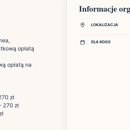
Informacje or
LOKALIZACJA
mea,
DLA KOGO
atkową opłatą
wą opłatą na
270 zł
 270 zł
zł