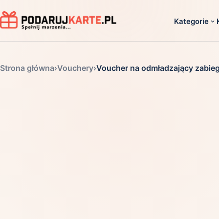
Kategorie
Dla ko
Strona główna
›
Vouchery
›
Voucher na odmładzający zabie
Dla dwoj
Dla dziec
Dla firm
Dla niego
Dla niej
Dla senio
Zobacz ws