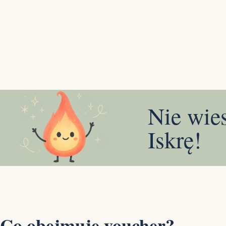
Nie wie
Iskrę!
Co obejmuje voucher?