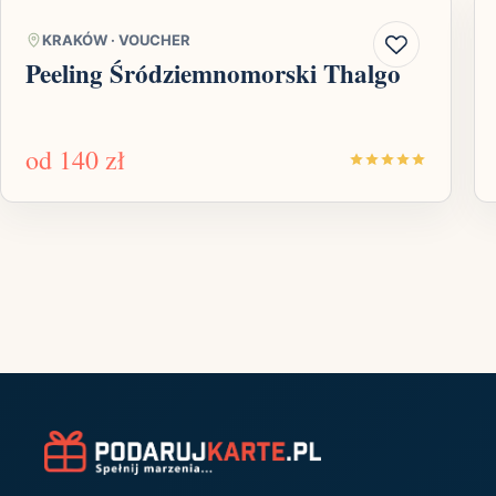
KRAKÓW
·
VOUCHER
Peeling Śródziemnomorski Thalgo
od
140 zł