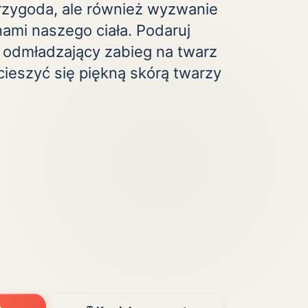
rzygoda, ale również wyzwanie
Zobacz wszystkie
(20)
ami naszego ciała. Podaruj
 odmładzający zabieg na twarz
cieszyć się piękną skórą twarzy