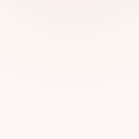
Mias
Najczę
Białys
Cała P
Częst
Dla niej
Dla niego
Dla dwojga
Urodziny
Katow
Ekstremalnie
Wszys