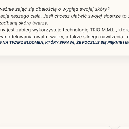
oważnie zająć się dbałością o wygląd swojej skóry?
cja naszego ciała. Jeśli chcesz ułatwić swojej siostrze to
zadbaną skórą twarzy.
 jest zabieg wykorzystuje technologię TRIO M.M.L., któr
wymodelowania owalu twarzy, a także silnego nawilżenia i d
 NA TWARZ BLOOMEA, KTÓRY SPRAWI, ŻE POCZUJE SIĘ PIĘKNIE I M