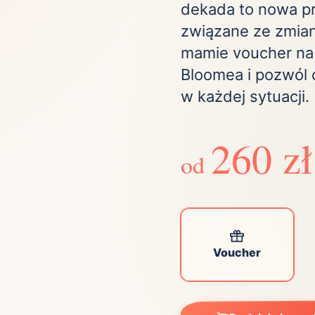
dekada to nowa p
Zobacz wszystkie
(21)
Zobacz wszystkie
związane ze zmian
mamie voucher na
ta
Bloomea i pozwól 
ściej wybierane lokalizacje
w każdej sytuacji.
260 zł
tok
Bielsko-Biała
Bydgoszcz
od
olska
Chorzów
Ciechocinek
ochowa
Giżycko
Gorzów
Wielkopolski
ice
Kielce
Kraków
tkie miasta
Voucher