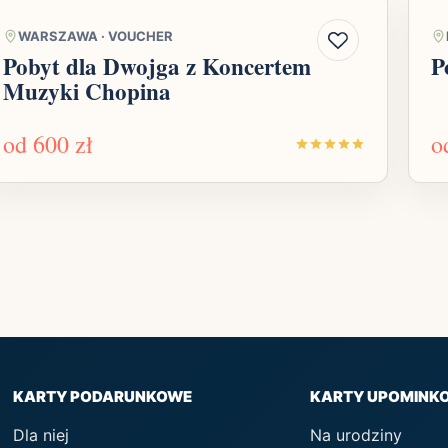
WARSZAWA
·
VOUCHER
Pobyt dla Dwojga z Koncertem
P
Muzyki Chopina
od
600 zł
o
KARTY PODARUNKOWE
KARTY UPOMINK
Dla niej
Na urodziny