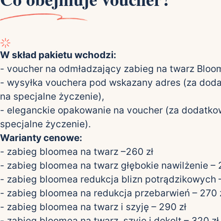
W skład pakietu wchodzi:
- voucher na odmładzający zabieg na twarz Bloo
- wysyłka vouchera pod wskazany adres (za dod
na specjalne życzenie),
- eleganckie opakowanie na voucher (za dodatko
specjalne życzenie).
Warianty cenowe:
- zabieg bloomea na twarz –260 zł
- zabieg bloomea na twarz głębokie nawilżenie – 
- zabieg bloomea redukcja blizn potrądzikowych –
- zabieg bloomea na redukcja przebarwień – 270 
- zabieg bloomea na twarz i szyję – 290 zł
- zabieg bloomea na twarz, szyję i dekolt – 320 zł