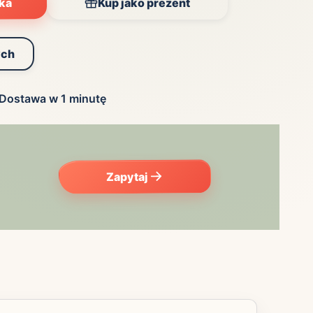
yka
Kup jako prezent
ych
Dostawa w 1 minutę
Zapytaj