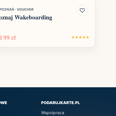
POZNAŃ
·
VOUCHER
oznaj Wakeboarding
d
99 zł
OWE
PODARUJKARTE.PL
Wspolpraca