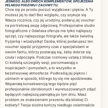
JEDNEGO, ALBO DWÓCH KOMPLEMENTÓW, SPOJRZENIA
PEŁNEGO PODZIWU I ZACHWYTU.
Chce się po prostu poczuć wyjątkowa i piękna. A Ty
możesz jej to dać! Bez względu, czy szykuje się
Wasza rocznica, czy jej urodziny, podaruj jej voucher
na portretową sesję zdjęciową. Profesjonalne studio
fotograficzne z Gdańska oferuje nie tylko najlepszy
sprzęt, czy najlepszego fotografa, ale także świetną
fryzjerkę i wizażystkę! Osoba, której podarujesz ten
voucher spędzi przyjemny czas z specjalistami w
swoim fachu, którzy postarają się, żeby dobrze się
czuła i odpoczęła. Podczas rozmowy ustalą z bliską
Ci kobietą szczegóły sesji, porozmawiają o
inspiracjach i pomysłach, a to wszystko w
bezstresowej atmosferze. Podkreślą jej piękno i
uśmiech w sposób, którego by się nie spodziewała.
Wspaniałą konsekwencją tego będzie pięć
profesjonalnie obrobionych i wyretuszowanych zdjęć
będących najlepszą pamiątką po tym dniu. Masz
problem ze znalezieniem prezentu dla bliskiej Ci
kobiety? Twoja siostra kończy niedługo osiemnaście