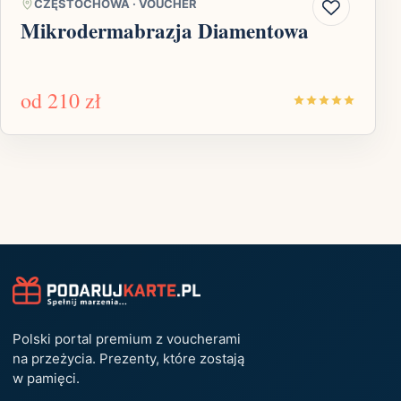
CZĘSTOCHOWA
·
VOUCHER
Mikrodermabrazja Diamentowa
od
210 zł
Polski portal premium z voucherami
na przeżycia. Prezenty, które zostają
w pamięci.