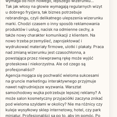
wymaga od nich nowego, lepszego wizerunku…
Tak jak włosy na głowie wymagają regularnych wizyt
u dobrego fryzjera, tak biznes potrzebuje
rebrandingu, czyli delikatnego ulepszenia wizerunku
marki. Chodzi czasem o inny sposób reklamowania
produktów i usług, nacisk na odmienne cechy, a
także nowy charakter komunikacji z klientem. Na
nowo trzeba przemyśleć, zaprojektować i
wydrukować materiały firmowe, ulotki i plakaty. Praca
nad zmianą wizerunku jest czasochłonna, a
powstająca przez niewprawną rękę może wyjść
groteskowa i niekorzystna. Ale od czego są
profesjonaliści?
Agencja mogąca się pochwalić wieloma sukcesami
na gruncie marketingu interaktywnego przyjmuje
nawet najtrudniejsze wyzwania. Warsztat
samochodowy wujka potrzebuje lepszej reklamy? A
może salon kosmetyczny przyjaciółki zaczyna znikać
pod wieloma szyldami w okolicy? Nie ma różnicy czy
kuleje wysyłkowy sklep internetowy, hotel, czy park
miniatur. Profesjonaliści są po to, aby im pomóc. Po