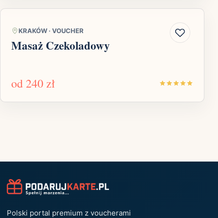
KRAKÓW
·
VOUCHER
Masaż Czekoladowy
od
240 zł
Polski portal premium z voucherami