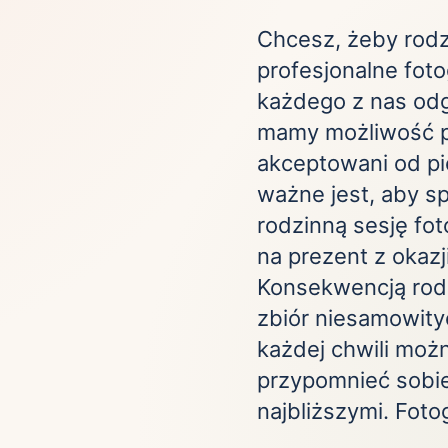
Zobacz wszystkie
(21)
Zobacz wszystkie
Chcesz, żeby rod
profesjonalne foto
ta
każdego z nas odgr
mamy możliwość po
ściej wybierane lokalizacje
akceptowani od pi
ważne jest, aby s
tok
Bielsko-Biała
Bydgoszcz
rodzinną sesję fo
olska
Chorzów
Ciechocinek
na prezent z okazji
ochowa
Giżycko
Gorzów
Wielkopolski
Konsekwencją rodz
ice
Kielce
Kraków
zbiór niesamowity
tkie miasta
każdej chwili możn
przypomnieć sobie
najbliższymi. Fotog