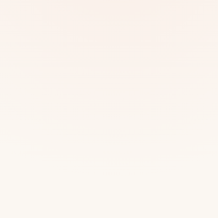
Mias
Najczę
Białys
Cała P
Częst
Dla niej
Dla niego
Dla dwojga
Urodziny
Katow
Ekstremalnie
Wszys