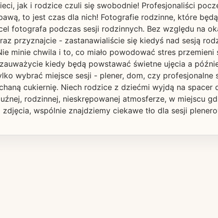
ci, jak i rodzice czuli się swobodnie! Profesjonaliści pocz
awą, to jest czas dla nich! Fotografie rodzinne, które bę
 cel fotografa podczas sesji rodzinnych. Bez względu na ok
z przyznajcie - zastanawialiście się kiedyś nad sesją rodz
ie minie chwila i to, co miało powodować stres przemieni 
 zauważycie kiedy będą powstawać świetne ujęcia a późnie
lko wybrać miejsce sesji - plener, dom, czy profesjonalne
haną cukiernię. Niech rodzice z dziećmi wyjdą na spacer 
luźnej, rodzinnej, nieskrępowanej atmosferze, w miejscu g
 zdjęcia, wspólnie znajdziemy ciekawe tło dla sesji plenero