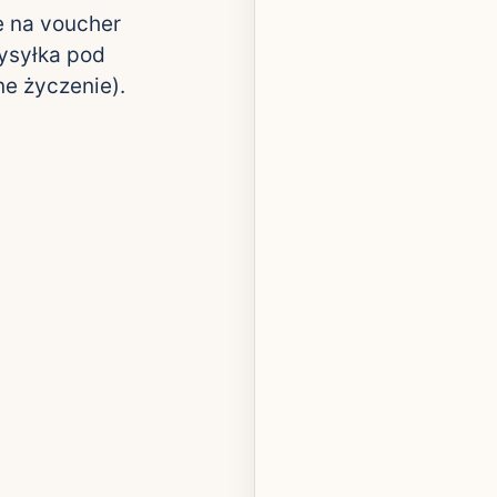
e na voucher
wysyłka pod
e życzenie).