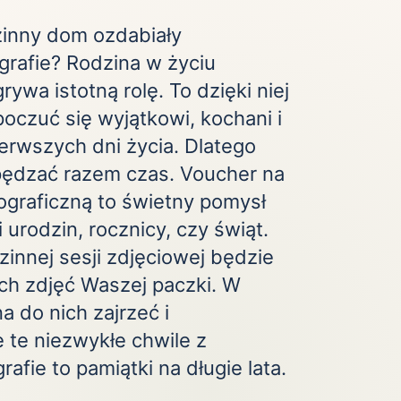
Zobacz wszystkie
(20)
zinny dom ozdabiały
grafie? Rodzina w życiu
ywa istotną rolę. To dzięki niej
czuć się wyjątkowi, kochani i
erwszych dni życia. Dlatego
pędzać razem czas. Voucher na
tograficzną to świetny pomysł
 urodzin, rocznicy, czy świąt.
innej sesji zdjęciowej będzie
ch zdjęć Waszej paczki. W
a do nich zajrzeć i
 te niezwykłe chwile z
rafie to pamiątki na długie lata.