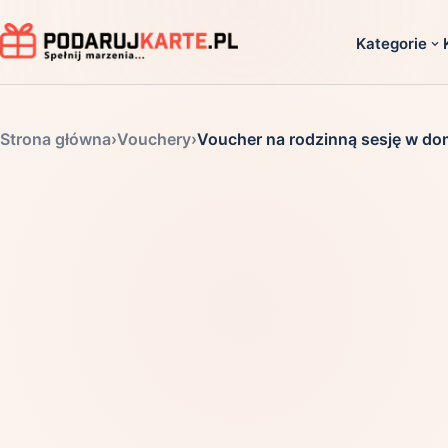
Kategorie
Dla ko
Strona główna
›
Vouchery
›
Voucher na rodzinną sesję w dom
Dla dwoj
Dla dziec
Dla firm
Dla niego
Dla niej
Dla senio
Zobacz ws