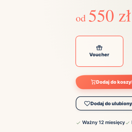
550 zł
od
Voucher
Dodaj do kosz
Dodaj do ulubion
Ważny 12 miesięcy