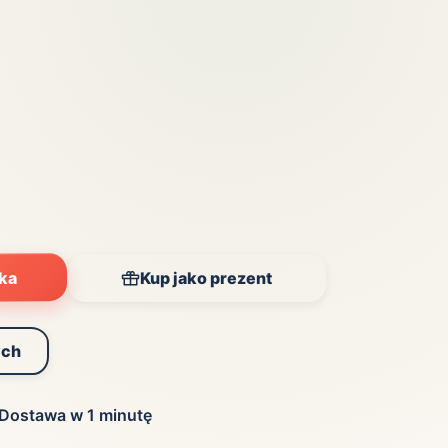
yka
Kup jako prezent
ych
Dostawa w 1 minutę