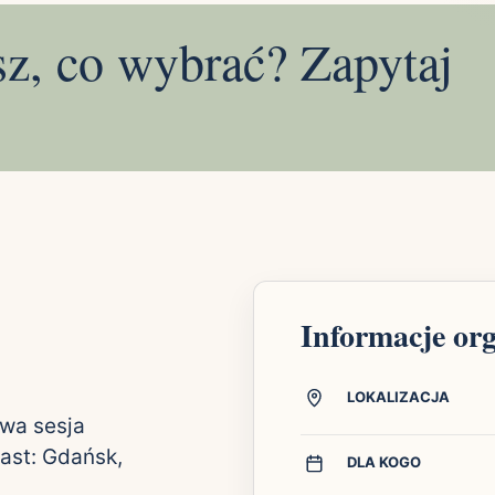
sz, co wybrać? Zapytaj
Informacje or
LOKALIZACJA
wa sesja
iast: Gdańsk,
DLA KOGO