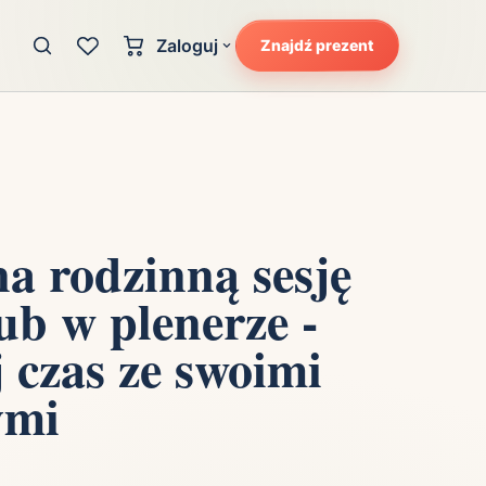
Zaloguj
Znajdź prezent
Konto klienta
zję
Uczucia
Logowanie dla kupujących
Atrakcyjność
Strefa partnera
Ciarki na plecach
Logowanie dla partnerów
Kunszt
a rodzinną sesję
cka
Lans i błysk reflektorów
b w plenerze -
Magię
Moc
 czas ze swoimi
Pewność siebie
ymi
Potencjał
Radość
Smak luksusu