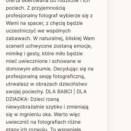
oferta skierowana do rodziców i ich
pociech. Z przyjemnością
profesjonalny fotograf wybierze się z
Wami na spacer, z chęcią będzie
uczestniczyć we wspólnych
zabawach. W naturalnej, bliskiej Wam
scenerii uchwycone zostaną emocje,
mimikę i gesty, które miło będzie
mieć uwiecznione i schowane w
domowym albumie. Decydując się na
profesjonalną sesję fotograficzną,
utrwalasz w obrazach dzieciństwo
swojej pociechy. DLA BABCI | DLA
DZIADKA: Dzieci rosną
niewyobrażalnie szybko i zmieniają
się w mgnieniu oka. Warto więc
uwiecznić na fotografiach różne
etapy ich rozwoju. To wspaniała