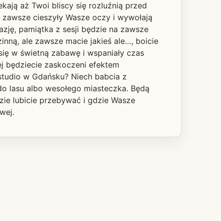
ekają aż Twoi bliscy się rozluźnią przed
dą zawsze cieszyły Wasze oczy i wywołają
azję, pamiątka z sesji będzie na zawsze
inną, ale zawsze macie jakieś ale…, boicie
się w świetną zabawę i wspaniały czas
j będziecie zaskoczeni efektem
 studio w Gdańsku? Niech babcia z
do lasu albo wesołego miasteczka. Będą
dzie lubicie przebywać i gdzie Wasze
wej.