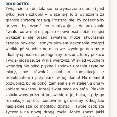
DLA SIOSTRY:
Twoja siostra dostała się na wymarzone studia i jest
tylko jeden szkopuł – wiąże się to z wyjazdem za
granicę i Waszą rozłąką. Postaraj się, by pożegnalny
prezent był czymś, co zmotywuje ją do pokazania
światu, co w niej najlepsze – pewności siebie i chęci
wykazania się przed światem, może stworzenia
czegoś nowego, jednym słowem dokonania czegoś
wielkiego! Voucher na miarowe szycie garderoby to
idealny sposób na pożegnalny prezent, który pokaże
Twojej siostrze, że w nią wierzysz. W skład vouchera
wchodzą nie tylko piękne i stylowe ubrania szyte na
miarę, ale również osobista konsultacja z
projektantem i przymiarki w jej domu! Na moment
pozwolisz, by jej pokój zamienił się w atelier, a ona w
kobietę sukcesu, której świat pada do stóp. Pięknie
zapakowany prezent pojawi się u jej boku, a gdy go
rozpakuje oprócz cudownej garderoby odnajdzie
najpiękniejsze co mogłaby dostać – Twoje osobiste
życzenia na nową drogę życia. Może znasz jakiś