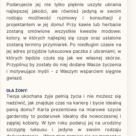
Podarujecie jej nie tylko pięknie uszyte ubrania
najlepszej jakości, ale również jedyną w swoim
rodzaju możliwość rozmowy i konsultacji z
projektantem w jej domu! Przy kawie lub herbacie
zostaną omówione wszystkie kwestie modowe:
kolory, w których najlepiej się czuje oraz ustalone
zostaną terminy przymiarek. Po niedługim czasie na
jej adres przyjdzie luksusowa paczka z ubraniami, w
których będzie czuła się jak we własnej skórze.
Przypilnuj by zostały do niej dodane Wasze życzenia
i motywujące myśli - z Waszym wsparciem sięgnie
gwiazd.
DLA ŻONY:
Twoja ukochana żyje pełnią życia i nie możesz się
nadziwić, jak znajduje czas na karierę i bycie idealną
panią domu? Karta prezentowa na miarowe szycie
garderoby to podarunek idealny dla nowoczesnej i
zajętej kobiety. W tym roku podaruj jej na urodziny
szczyptę luksusu i jedyne w swoim rodzaju