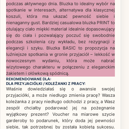
podczas aktywnego dnia. Bluzka to idealny wybór na
spotkanie w interesach, alternatywa dla klasycznej
koszuli, która ma ukazać pewność siebie i
nienaganny gust. Bardziej casualowa bluzka PRINT to
otulający ciało miękki materiał idealnie dopasowujący
się do ciała i pozwalający poczuć się swobodnie
podczas szkolenia czy wykładu, bez rezygnacji z
elegancji i szyku. Bluzka BASIC to propozycja na
luźniejsze spotkania w gronie przyjaciół – lekkość w
nowoczesnym wydaniu, która może nabrać
wizytowego charakteru w połączeniu z eleganckim
żakietem i ołówkową spódnicą.
REKOMENDOWANE DLA:
DLA PRZYJACIÓŁKI / KOLEŻANKI Z PRACY:
Właśnie dowiedziałaś się o awansie swojej
przyjaciółki, a może niedługo zmienia pracę? Wasza
koleżanka z pracy niedługo odchodzi z pracy, a Wasz
zespół chciałby podarować jej na pożegnanie
wyjątkowy prezent? Voucher na miarowe szycie
garderoby to podarunek, który doda jej pewności
siebie, tak potrzebnej by została kobietą sukcesu.