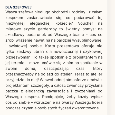
DLA SZEFOWEJ:
Wasza szefowa niedługo obchodzi urodziny i z całym
zespołem zastanawiacie się, co podarować tej
niezwykłej eleganckiej kobiecie? Voucher na
miarowe szycie garderoby to świetny pomysł na
składkowy podarunek od Waszego teamu - coś co
zrobi wrażenie nawet na najbardziej wysublimowanej
i światowej osobie. Karta prezentowa oferuje nie
tylko zestawy ubrań dla nowoczesnej i szykownej
bizneswoman. To także spotkanie z projektantem na
jej terenie – może umówić się z nim na spotkanie w
swoim domu, oszczędzając czas, który
przeznaczyłaby na dojazd do atelier. Teraz to atelier
przyjedzie do niej! W swobodnej atmosferze omówi z
projektantem szczegóły, a całość zwieńczy przysłana
paczka z elegancką zawartością i życzeniami od
Waszego zespołu. Pamiętajcie, żeby każdy wpisał
coś od siebie – wzruszenie na twarzy Waszego lidera
podczas czytania osobistych życzeń gwarantowane.