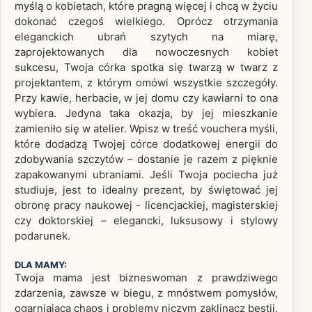
myślą o kobietach, które pragną więcej i chcą w życiu
dokonać czegoś wielkiego. Oprócz otrzymania
eleganckich ubrań szytych na miarę,
zaprojektowanych dla nowoczesnych kobiet
sukcesu, Twoja córka spotka się twarzą w twarz z
projektantem, z którym omówi wszystkie szczegóły.
Przy kawie, herbacie, w jej domu czy kawiarni to ona
wybiera. Jedyna taka okazja, by jej mieszkanie
zamieniło się w atelier. Wpisz w treść vouchera myśli,
które dodadzą Twojej córce dodatkowej energii do
zdobywania szczytów – dostanie je razem z pięknie
zapakowanymi ubraniami. Jeśli Twoja pociecha już
studiuje, jest to idealny prezent, by świętować jej
obronę pracy naukowej - licencjackiej, magisterskiej
czy doktorskiej – elegancki, luksusowy i stylowy
podarunek.
DLA MAMY:
Twoja mama jest bizneswoman z prawdziwego
zdarzenia, zawsze w biegu, z mnóstwem pomysłów,
ogarniająca chaos i problemy niczym zaklinacz bestii.