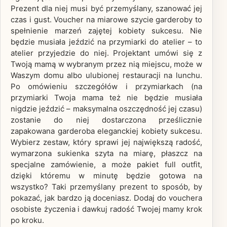
Prezent dla niej musi być przemyślany, szanować jej
czas i gust. Voucher na miarowe szycie garderoby to
spełnienie marzeń zajętej kobiety sukcesu. Nie
będzie musiała jeździć na przymiarki do atelier – to
atelier przyjedzie do niej. Projektant umówi się z
Twoją mamą w wybranym przez nią miejscu, może w
Waszym domu albo ulubionej restauracji na lunchu.
Po omówieniu szczegółów i przymiarkach (na
przymiarki Twoja mama też nie będzie musiała
nigdzie jeździć – maksymalna oszczędność jej czasu)
zostanie do niej dostarczona prześlicznie
zapakowana garderoba eleganckiej kobiety sukcesu.
Wybierz zestaw, który sprawi jej największą radość,
wymarzona sukienka szyta na miarę, płaszcz na
specjalne zamówienie, a może pakiet full outfit,
dzięki któremu w minutę będzie gotowa na
wszystko? Taki przemyślany prezent to sposób, by
pokazać, jak bardzo ją doceniasz. Dodaj do vouchera
osobiste życzenia i dawkuj radość Twojej mamy krok
po kroku.