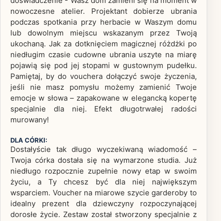
doświadczenie - Wasz dom zamieni się na moment w
nowoczesne atelier. Projektant dobierze ubrania
podczas spotkania przy herbacie w Waszym domu
lub dowolnym miejscu wskazanym przez Twoją
ukochaną. Jak za dotknięciem magicznej różdżki po
niedługim czasie cudowne ubrania uszyte na miarę
pojawią się pod jej stopami w gustownym pudełku.
Pamiętaj, by do vouchera dołączyć swoje życzenia,
jeśli nie masz pomysłu możemy zamienić Twoje
emocje w słowa – zapakowane w elegancką kopertę
specjalnie dla niej. Efekt długotrwałej radości
murowany!
DLA CÓRKI:
Dostałyście tak długo wyczekiwaną wiadomość –
Twoja córka dostała się na wymarzone studia. Już
niedługo rozpocznie zupełnie nowy etap w swoim
życiu, a Ty chcesz być dla niej największym
wsparciem. Voucher na miarowe szycie garderoby to
idealny prezent dla dziewczyny rozpoczynającej
dorosłe życie. Zestaw został stworzony specjalnie z