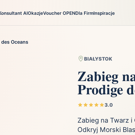
Konsultant AI
Okazje
Voucher OPEN
Dla Firm
Inspiracje
go
Prezenty
Na jaką oka
e des Oceans
ga
Ekstremalnie
Chrzest
i
Firma
Imieniny
BIAŁYSTOK
Fotografia
Komunia
Zabieg na
Gry
Narodziny dzie
Prodige 
Kulinaria
Parapetówka
ra
Kultura i Rozrywka
Rocznica
Kursy i szkolenia
Różne okazje
3.0
Moda
Ślub i wesele
Zabieg na Twarz i
Odkryj Morski Bla