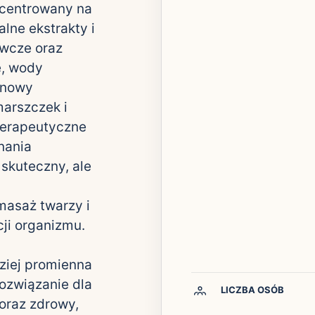
ncentrowany na
alne ekstrakty i
ywcze oraz
e, wody
odnowy
marszczek i
terapeutyczne
nania
 skuteczny, ale
masaż twarzy i
cji organizmu.
dziej promienna
rozwiązanie dla
LICZBA OSÓB
oraz zdrowy,