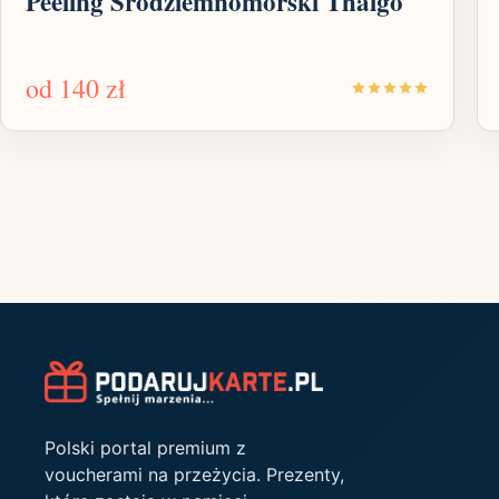
Peeling Śródziemnomorski Thalgo
od
140 zł
Polski portal premium z
voucherami na przeżycia. Prezenty,