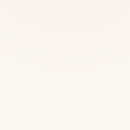
Mias
Najczę
Białys
Cała P
Częst
Dla niej
Dla niego
Dla dwojga
Urodziny
Katow
Ekstremalnie
Wszys