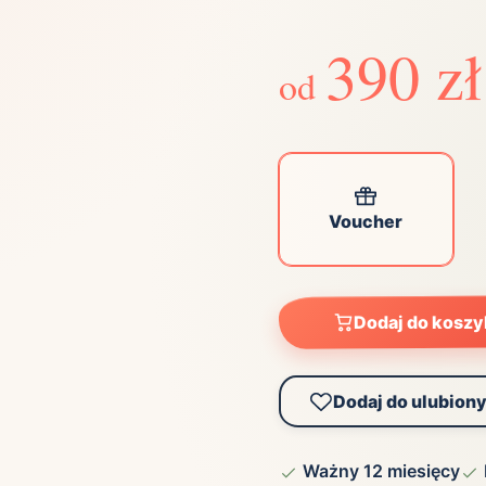
ta
ściej wybierane lokalizacje
390 zł
od
tok
Bielsko-Biała
Bydgoszcz
olska
Chorzów
Ciechocinek
ochowa
Giżycko
Gorzów
Wielkopolski
ice
Kielce
Kraków
Voucher
tkie miasta
Dodaj do kosz
Dodaj do ulubion
Ważny 12 miesięcy