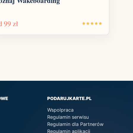
oznaj Wakeboarding
d
99 zł
OWE
PODARUJKARTE.PL
Wspolpraca
Regulamin serwisu
Regulamin dla Partnerów
Regulamin aplikacji