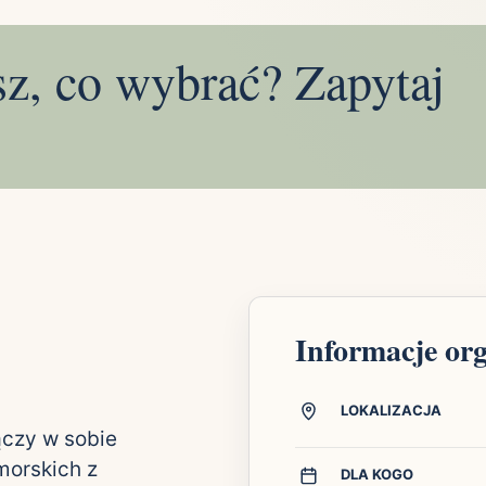
sz, co wybrać? Zapytaj
Informacje or
LOKALIZACJA
ączy w sobie
morskich z
DLA KOGO