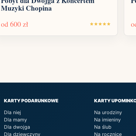
Pobyt dla Dwojga z Koncertem
P
Muzyki Chopina
od
600 zł
o
KARTY PODARUNKOWE
KARTY UPOMINK
Dla niej
Na urodziny
Dla mamy
Na imieniny
Dla dwojga
Na ślub
Dla dziewczyny
Na rocznicę