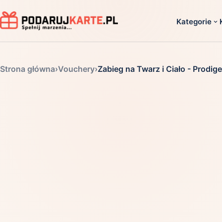
Kategorie
Dla ko
Strona główna
›
Vouchery
›
Zabieg na Twarz i Ciało - Prodig
Dla dwoj
Dla dziec
Dla firm
Dla niego
Dla niej
Dla senio