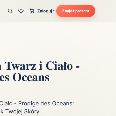
Zaloguj
Znajdź prezent
Konto klienta
zję
Uczucia
Logowanie dla kupujących
Atrakcyjność
Strefa partnera
Ciarki na plecach
Logowanie dla partnerów
Kunszt
 Twarz i Ciało -
cka
Lans i błysk reflektorów
des Oceans
Magię
Moc
Pewność siebie
Potencjał
 Ciało - Prodige des Oceans:
sk Twojej Skóry