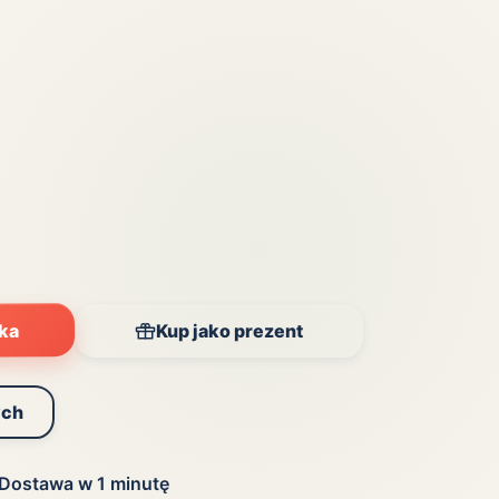
yka
Kup jako prezent
ych
Dostawa w 1 minutę