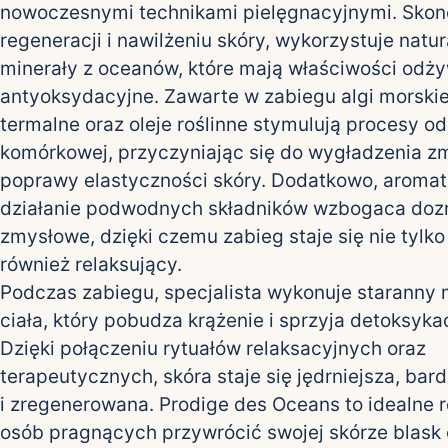
nowoczesnymi technikami pielęgnacyjnymi. Sko
regeneracji i nawilżeniu skóry, wykorzystuje natur
minerały z oceanów, które mają właściwości odż
antyoksydacyjne. Zawarte w zabiegu algi morski
termalne oraz oleje roślinne stymulują procesy 
komórkowej, przyczyniając się do wygładzenia z
poprawy elastyczności skóry. Dodatkowo, aroma
działanie podwodnych składników wzbogaca doz
zmysłowe, dzięki czemu zabieg staje się nie tylko
również relaksujący.
Podczas zabiegu, specjalista wykonuje staranny 
ciała, który pobudza krążenie i sprzyja detoksyka
Dzięki połączeniu rytuałów relaksacyjnych oraz
terapeutycznych, skóra staje się jędrniejsza, bar
i zregenerowana. Prodige des Oceans to idealne 
osób pragnących przywrócić swojej skórze blask 