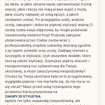
jej także, w jakie ubrania lepiej zainwestować trochę
więcej, jakie rzeczy nie mają prawa wyjść z mody,
jakie ciuchy najlepiej ze sobą łączyć, a jakich
zestawień unikać. Po przeglądzie szafy, analizie
urody, zakupach i doborze pięknej stylizacji ważną Ci
osobę czeka sesja zdjęciowa, by mogła podziwiać
niesamowitą metamorfozę! Podczas zakupów
obdarowana przez Ciebie osoba wraz z
profesjonalistką znajdzie sukienkę dobraną zgodnie
z jej typem sylwetki oraz urody. Zadbają również o
szczegóły w stylizacji, czyli wszystkie dodatki, które
tworzą całość stylizacji. Szykujesz piękny wieczór i
niezapomnianą noc sylwestrową dla Twojej
ukochanej, a może zaręczynową niespodziankę?
Chcesz by Twoja ukochana była na to przygotowana,
wyglądała pięknie i nie martwiła się, że nie ma w co
się ubrać? Masz przed sobą rozwiązanie tego
problemu! Karta prezentowa na
ZAKUPY ZE STYLISTKĄ
będzie nie tylko wspaniałą niespodzianką, ale