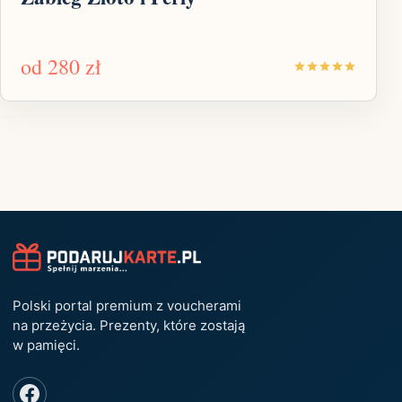
od
280 zł
Polski portal premium z voucherami
na przeżycia. Prezenty, które zostają
w pamięci.