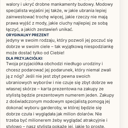
walory i ukryć drobne mankamenty budowy. Modowy
specjalista wyjaśni jej także, w jakie ubrania lepiej
zainwestować trochę więcej, jakie rzeczy nie mają
prawa wyjść z mody, jakie ciuchy najlepiej ze sobą
łączyć, a jakich zestawień unikać.
ORYGINALNY PREZENT
jedyny w swoim rodzaju, który pozwoli jej poczuć się
dobrze w swoim ciele – tak wyjątkową niespodziankę
może dostać tylko od Ciebie!
DLA PRZYJACIÓŁKI:
Twoja przyjaciółka obchodzi niedługo urodziny i
chcesz podarować jej podarunek, który niemal zwali
ją z nóg? Jeśli nie jest zbyt pewna swoich
ubraniowych wyborów i nie czuje się zbyt dobrze we
własnej skórze – karta prezentowa na zakupy ze
stylistą będzie prezentowym numerem jeden. Zakupy
z doświadczonym modowym specjalistą pomogą jej
dokonać wyboru garderoby, w której będzie się
dobrze czuła i wyglądała jak milion dolarów. Nie
trzeba być milionerem żeby wyglądać atrakcyjnie i
stylowo – nasz stylista pokaże jej, jakie to proste.