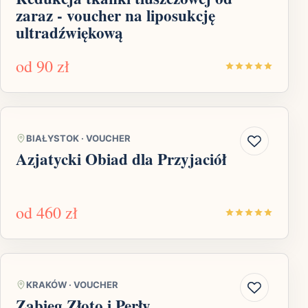
zaraz - voucher na liposukcję
ultradźwiękową
od
90 zł
BIAŁYSTOK
·
VOUCHER
Azjatycki Obiad dla Przyjaciół
od
460 zł
KRAKÓW
·
VOUCHER
Zabieg Złoto i Perły