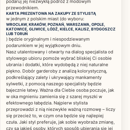
podaruj jej niezwykłą podróż z modowym
przewodnikiem.
KARTA PREZENTOWA NA ZAKUPY ZE STYLISTĄ
w jednym z polskim miast (do wyboru:
WROCŁAW, KRAKÓW, POZNAŃ, WARSZAWA, OPOLE,
KATOWICE, GLIWICE, ŁÓDŹ, KIELCE, KALISZ, BYDGOSZCZ
LUB TORUŃ
) będzie oryginalnym i niespodziewanym
podarunkiem w jej wyjątkowym dniu.
Nasz utalentowany i otwarty na dialog specjalista od
stylowego ubioru pomoże wybrać bliskiej Ci osobie
ubrania i dodatki, które wydobędą z niej naturalne
piękno. Dobór garderoby z analizą kolorystyczną,
podkreślający zalety i ukrywający mankamenty
sylwetki, z pomocą naszego specjalisty będzie
bajecznie łatwy. Ważna dla Ciebie osoba poczuje, jak
w oka mgnieniu zamienia się z szarej myszki w
efektownego łabędzia. Najpierw stylista
przeprowadzi z nią niezwykle ważną rozmowę – liczy
się przecież to, w czym ona będzie się najlepiej
czuła. Jaki styl preferuje, jak sobie wyobraża zmianę,
czy są jakieś osoby, których sposób ubierania się jej