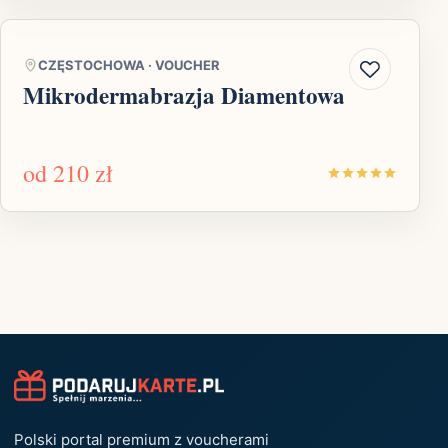
CZĘSTOCHOWA
·
VOUCHER
Mikrodermabrazja Diamentowa
od
210 zł
Polski portal premium z voucherami