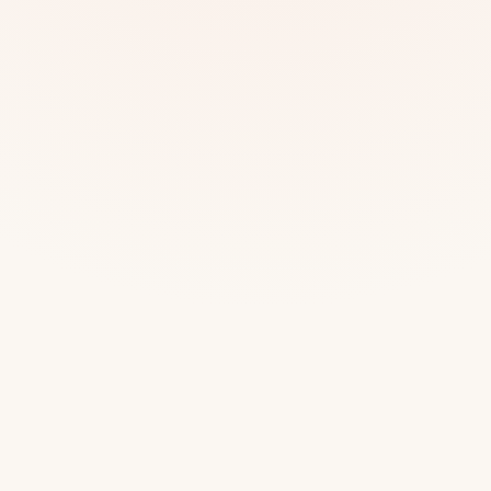
Mias
Najczę
Białys
Cała P
Częst
Dla niej
Dla niego
Dla dwojga
Urodziny
Katow
Ekstremalnie
Wszys