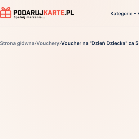
Kategorie
Dla ko
Strona główna
›
Vouchery
›
Voucher na "Dzień Dziecka" za 5
Dla dwoj
Dla dziec
Dla firm
Dla niego
Dla niej
Dla senio
Zobacz ws