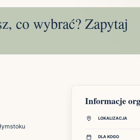
sz, co wybrać? Zapytaj
Informacje or
LOKALIZACJA
ałymstoku
DLA KOGO