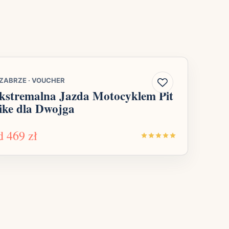
ZABRZE
·
VOUCHER
kstremalna Jazda Motocyklem Pit
ike dla Dwojga
d
469 zł