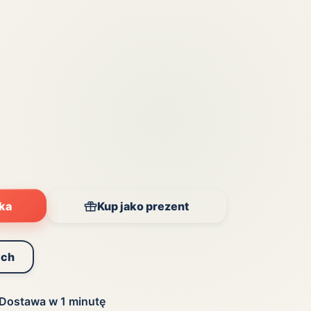
Zobacz wszystkie
(20)
yka
Kup jako prezent
ych
Dostawa w 1 minutę