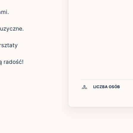
ami.
 muzyczne.
rsztaty
ą radość!
LICZBA OSÓB