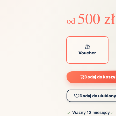
Zobacz wszystkie
(21)
Zobacz wszystkie
500 zł
od
ta
ściej wybierane lokalizacje
Voucher
tok
Bielsko-Biała
Bydgoszcz
olska
Chorzów
Ciechocinek
ochowa
Giżycko
Gorzów
Wielkopolski
ice
Kielce
Kraków
Dodaj do kosz
tkie miasta
Dodaj do ulubion
Ważny 12 miesięcy