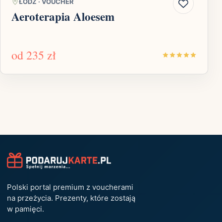
ŁÓDŹ
·
VOUCHER
Aeroterapia Aloesem
od
235 zł
Polski portal premium z voucherami
na przeżycia. Prezenty, które zostają
w pamięci.