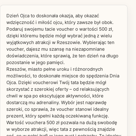
Dzień Ojca to doskonała okazja, aby okazać
wdzięczność i miłość ojcu, który zawsze był obok.
Podaruj swojemu tacie voucher o wartości 500 zł,
dzięki któremu będzie mógł wybrać jedną z wielu
wyjątkowych atrakcji w Rzeszowie. Wybierając ten
voucher, dajesz mu szansę na niezapomniane
doświadczenia, które sprawią, że ten dzień na długo
pozostanie w jego pamięci.
Rzeszów, miasto pełne uroku i różnorodnych
możliwości, to doskonałe miejsce do spędzenia Dnia
Ojca. Dzięki voucherowi Twój tata będzie mógł
skorzystać z szerokiej oferty – od relaksujących
chwil w spa po ekscytujące aktywności, które
dostarczą mu adrenaliny. Wybór jest naprawdę
szeroki, co sprawia, że voucher stanowi idealny
prezent, który spełni każdą oczekiwaną funkcję.
Wartość vouchera 500 zł pozwala na dużą swobodę
w wyborze atrakcji, więc tata z pewnością znajdzie
coś, co w pełni trafi w jego gust i potrzeby. To idealny