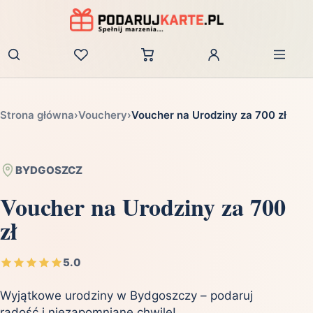
Zaloguj
Strona główna
›
Vouchery
›
Voucher na Urodziny za 700 zł
BYDGOSZCZ
Voucher na Urodziny za 700
zł
5.0
Wyjątkowe urodziny w Bydgoszczy – podaruj
radość i niezapomniane chwile!