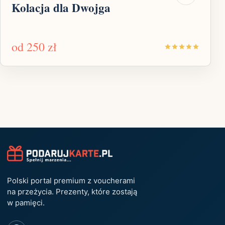
Kolacja dla Dwojga
od
250 zł
Polski portal premium z voucherami
na przeżycia. Prezenty, które zostają
w pamięci.