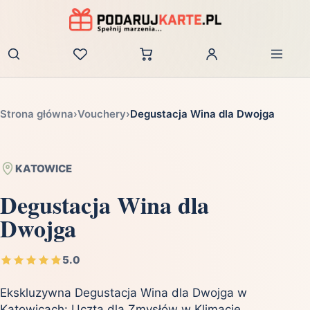
Zaloguj
Strona główna
›
Vouchery
›
Degustacja Wina dla Dwojga
KATOWICE
Degustacja Wina dla
Dwojga
5.0
Ekskluzywna Degustacja Wina dla Dwojga w
Katowicach: Uczta dla Zmysłów w Klimacie